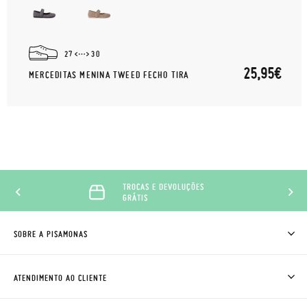
27
30
25,95€
MERCEDITAS MENINA TWEED FECHO TIRA
TROCAS E DEVOLUÇÕES
GRÁTIS
SOBRE A PISAMONAS
QUEM SOMOS
COMO COMPRAR
ATENDIMENTO AO CLIENTE
ONDE ESTÁ A MINHA ENCOMENDA?
ENVIOS E TROCAS