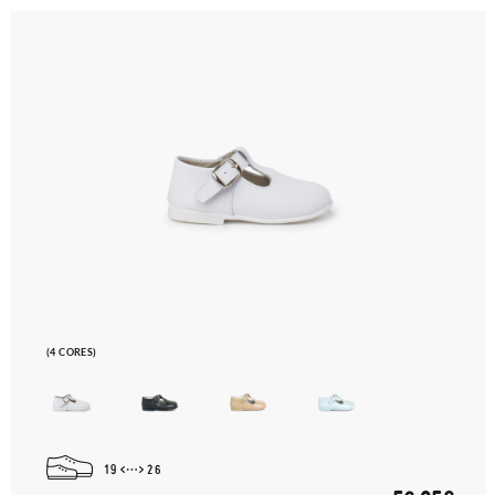
(4 CORES)
19
26