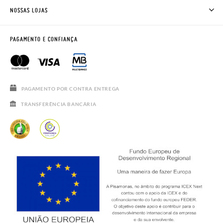
TROCAS E DEVOLUÇÕES
CLUBE PISAMONAS
NOSSAS LOJAS
CONTACTE-NOS
BLOG & NEWS
HORÁRIO
AVISO LEGAL, PRIVACIDADE E COOKIES
PAGAMENTO E CONFIANÇA
PERGUNTAS FREQUENTES
GUIA DE TAMANHOS
SALDOS
PAGAMENTO POR CONTRA ENTREGA
TRANSFERÊNCIA BANCÁRIA