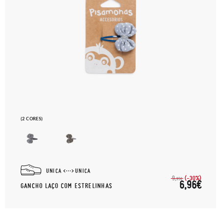
(2 CORES)
UNICA
UNICA
(-30%)
9,
95€
6,96€
GANCHO LAÇO COM ESTRELINHAS