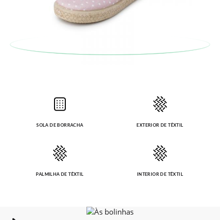
também será gratuita. Não tem que se preocupar com nada.
Pode fazer o pedido através da mesma secção do parágrafo
anterior e encarregar-nos-emos de lhe enviar um estafeta
para que recolha o sapato que devolve.
SOLA DE BORRACHA
EXTERIOR DE TÊXTIL
PALMILHA DE TÊXTIL
INTERIOR DE TÊXTIL