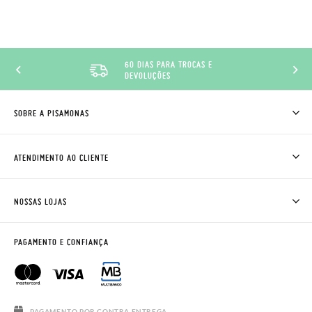
60 DIAS PARA TROCAS E
DEVOLUÇÕES
SOBRE A PISAMONAS
QUEM SOMOS
COMO COMPRAR
ATENDIMENTO AO CLIENTE
ONDE ESTÁ A MINHA ENCOMENDA?
ENVIOS E TROCAS
TROCAS E DEVOLUÇÕES
CLUBE PISAMONAS
NOSSAS LOJAS
CONTACTE-NOS
BLOG & NEWS
HORÁRIO
AVISO LEGAL, PRIVACIDADE E COOKIES
PAGAMENTO E CONFIANÇA
PERGUNTAS FREQUENTES
GUIA DE TAMANHOS
SALDOS
PAGAMENTO POR CONTRA ENTREGA