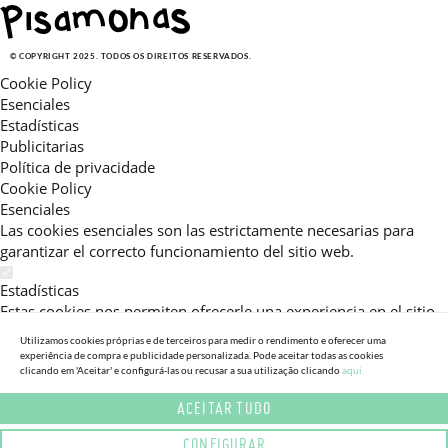
© COPYRIGHT 2025. TODOS OS DIREITOS RESERVADOS.
Cookie Policy
Esenciales
Estadísticas
Publicitarias
Política de privacidade
Cookie Policy
Esenciales
Las cookies esenciales son las estrictamente necesarias para
garantizar el correcto funcionamiento del sitio web.
Estadísticas
Estas cookies nos permiten ofrecerle una experiencia en el sitio
adaptada a su navegación (recomendaciones de producto
Utilizamos cookies próprias e de terceiros para medir o rendimento e oferecer uma
personalizadas, énfasis en categorías frecuentemente
experiência de compra e publicidade personalizada. Pode aceitar todas as cookies
consultadas, etc).Al activar esta cookie, nos ayuda a mejorar aún
clicando em 'Aceitar' e configurá-las ou recusar a sua utilização clicando
aqui.
más su experiencia.
ACEITAR TUDO
Publicitarias
CONFIGURAR