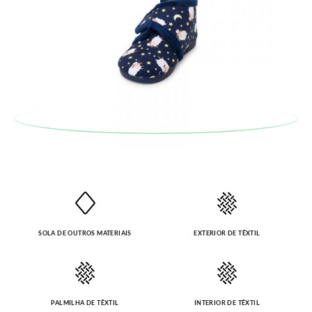
se-á de tudo: enviar-lhe-emos outro tamanho e recolheremos
o primeiro, sem gastos e em poucos dias!
Caso não queira uma Troca, mas sim uma Devolução, esta
também será gratuita. Não tem que se preocupar com nada.
Pode fazer o pedido através da mesma secção do parágrafo
anterior e encarregar-nos-emos de lhe enviar um estafeta
para que recolha o sapato que devolve.
SOLA DE OUTROS MATERIAIS
EXTERIOR DE TÊXTIL
PALMILHA DE TÊXTIL
INTERIOR DE TÊXTIL