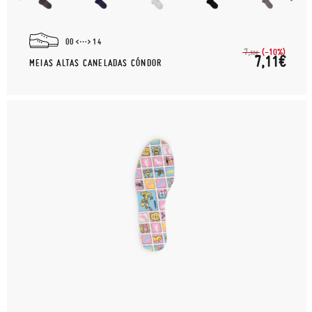
00
14
(-10%)
7,
90€
7,11€
MEIAS ALTAS CANELADAS CÓNDOR