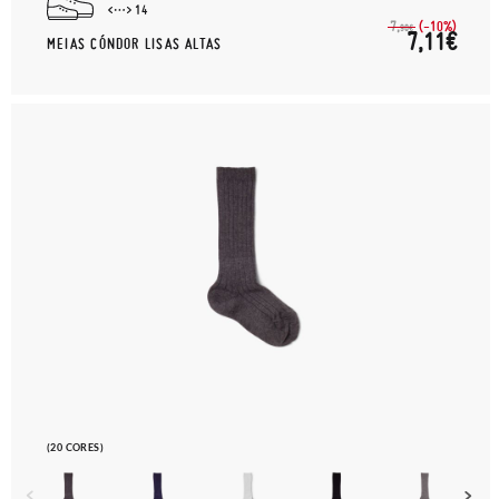
14
(-10%)
7,
90€
7,11€
MEIAS CÓNDOR LISAS ALTAS
(20 CORES)