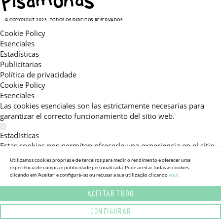
© COPYRIGHT 2025. TODOS OS DIREITOS RESERVADOS.
Cookie Policy
Esenciales
Estadísticas
Publicitarias
Política de privacidade
Cookie Policy
Esenciales
Las cookies esenciales son las estrictamente necesarias para
garantizar el correcto funcionamiento del sitio web.
Estadísticas
Estas cookies nos permiten ofrecerle una experiencia en el sitio
adaptada a su navegación (recomendaciones de producto
Utilizamos cookies próprias e de terceiros para medir o rendimento e oferecer uma
personalizadas, énfasis en categorías frecuentemente
experiência de compra e publicidade personalizada. Pode aceitar todas as cookies
clicando em 'Aceitar' e configurá-las ou recusar a sua utilização clicando
aqui.
consultadas, etc).Al activar esta cookie, nos ayuda a mejorar aún
más su experiencia.
ACEITAR TUDO
Publicitarias
CONFIGURAR
Estas cookies permiten a nuestros socios publicitarios enviarle