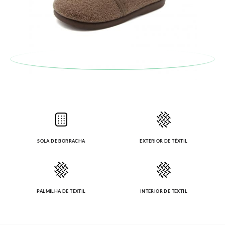
Caso não queira uma Troca, mas sim uma Devolução, esta
também será gratuita. Não tem que se preocupar com nada.
Pode fazer o pedido através da mesma secção do parágrafo
anterior e encarregar-nos-emos de lhe enviar um estafeta
para que recolha o sapato que devolve.
SOLA DE BORRACHA
EXTERIOR DE TÊXTIL
PALMILHA DE TÊXTIL
INTERIOR DE TÊXTIL