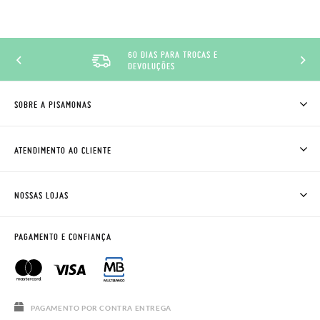
60 DIAS PARA TROCAS E
DEVOLUÇÕES
SOBRE A PISAMONAS
QUEM SOMOS
COMO COMPRAR
ATENDIMENTO AO CLIENTE
ONDE ESTÁ A MINHA ENCOMENDA?
ENVIOS E TROCAS
TROCAS E DEVOLUÇÕES
CLUBE PISAMONAS
NOSSAS LOJAS
CONTACTE-NOS
BLOG & NEWS
HORÁRIO
AVISO LEGAL, PRIVACIDADE E COOKIES
PAGAMENTO E CONFIANÇA
PERGUNTAS FREQUENTES
GUIA DE TAMANHOS
SALDOS
PAGAMENTO POR CONTRA ENTREGA