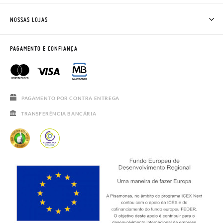
TROCAS E DEVOLUÇÕES
CLUBE PISAMONAS
NOSSAS LOJAS
CONTACTE-NOS
BLOG & NEWS
HORÁRIO
AVISO LEGAL, PRIVACIDADE E COOKIES
PAGAMENTO E CONFIANÇA
PERGUNTAS FREQUENTES
GUIA DE TAMANHOS
SALDOS
PAGAMENTO POR CONTRA ENTREGA
TRANSFERÊNCIA BANCÁRIA