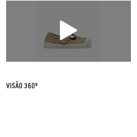
que terá um custo de 3,95€. Caso o valor da encomenda seja
inferior a 30 €, o envio terá um custo de 2,95 € na modalidade
de Envio Normal.
Só na Pisamonas trocas grátis, sem perguntas. Se quando
chegarem a sua casa não lhe servirem, basta ir à secção de
Trocas e Devoluções
do nosso site para nos enviar o pedido de
troca. A nossa equipa de Atendimento ao Cliente encarregar-
se-á de tudo: enviar-lhe-emos outro tamanho e recolheremos
o primeiro, sem gastos e em poucos dias!
Caso não queira uma Troca, mas sim uma Devolução, esta
também será gratuita. Não tem que se preocupar com nada.
VISÃO 360º
Pode fazer o pedido através da mesma secção do parágrafo
anterior e encarregar-nos-emos de lhe enviar um estafeta
para que recolha o sapato que devolve.