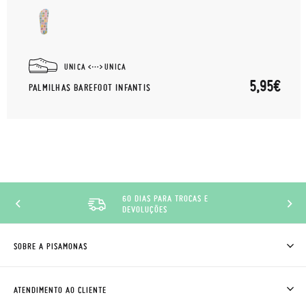
UNICA
UNICA
5,95€
PALMILHAS BAREFOOT INFANTIS
60 DIAS PARA TROCAS E
DEVOLUÇÕES
SOBRE A PISAMONAS
QUEM SOMOS
COMO COMPRAR
ATENDIMENTO AO CLIENTE
ONDE ESTÁ A MINHA ENCOMENDA?
ENVIOS E TROCAS