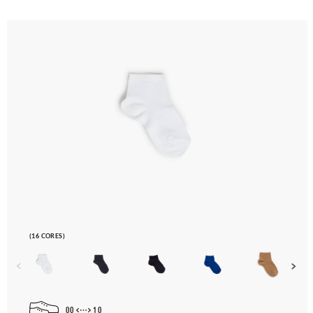
(16 CORES)
00
10