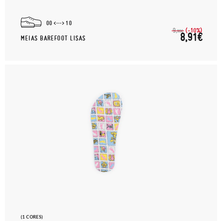
00
10
(-10%)
9,
90€
8,91€
MEIAS BAREFOOT LISAS
(1 CORES)