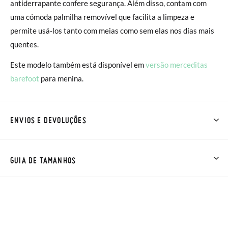
antiderrapante confere segurança. Além disso, contam com
uma cómoda palmilha removível que facilita a limpeza e
permite usá-los tanto com meias como sem elas nos dias mais
quentes.
Este modelo também está disponível em
versão merceditas
barefoot
para menina.
ENVIOS E DEVOLUÇÕES
Na Pisamonas os envios são GRÁTIS em compras superiores a
30 € ou com entrega em loja, na modalidade de envio normal (
GUIA DE TAMANHOS
2 a 4 dias úteis para entrega). As trocas e devoluções são
GRÁTIS. Aproximamos a nossa loja física à porta da sua casa!
Se desejar acelerar um pouco mais a entrega, pode optar pela
modalidade de Envio Urgente (1 a 2 dias úteis para entrega),