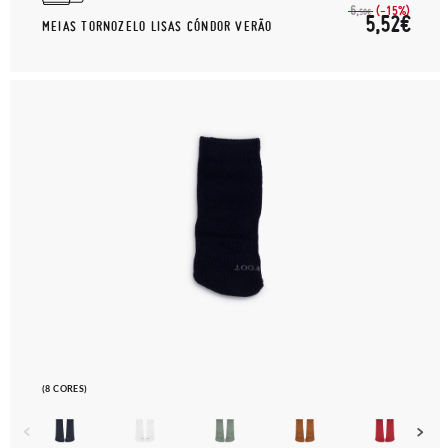
(-15%)
6,
50€
5,52€
MEIAS TORNOZELO LISAS CÓNDOR VERÃO
(8 CORES)