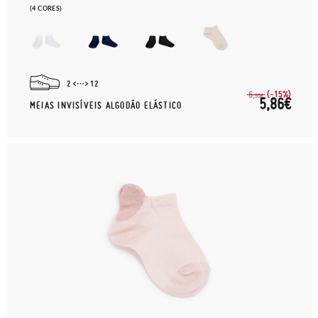
(4 CORES)
2
12
(-15%)
6,
90€
5,86€
MEIAS INVISÍVEIS ALGODÃO ELÁSTICO