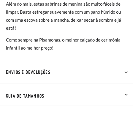
Além do mais, estas sabrinas de menina são muito fáceis de
limpar. Basta esfregar suavemente com um pano húmido ou
com uma escova sobre a mancha, deixar secar à sombra e já
está!
Como sempre na Pisamonas, o melhor calçado de cerimónia
infantil ao melhor preço!
ENVIOS E DEVOLUÇÕES
Na Pisamonas os envios são GRÁTIS em compras superiores a
30 € ou com entrega em loja, na modalidade de envio normal (
GUIA DE TAMANHOS
2 a 4 dias úteis para entrega). As trocas e devoluções são
GRÁTIS. Aproximamos a nossa loja física à porta da sua casa!
Se desejar acelerar um pouco mais a entrega, pode optar pela
modalidade de Envio Urgente (1 a 2 dias úteis para entrega),