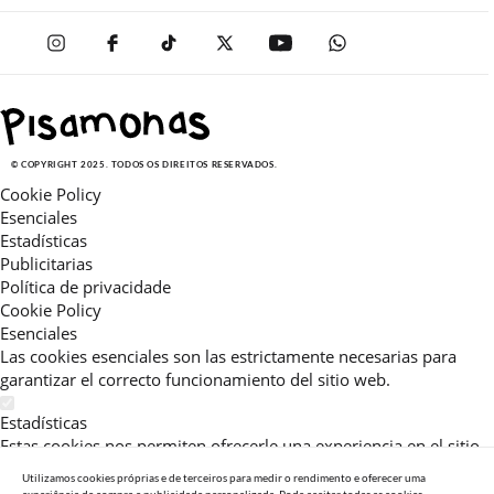
© COPYRIGHT 2025. TODOS OS DIREITOS RESERVADOS.
Cookie Policy
Esenciales
Estadísticas
Publicitarias
Política de privacidade
Cookie Policy
Esenciales
Las cookies esenciales son las estrictamente necesarias para
garantizar el correcto funcionamiento del sitio web.
Estadísticas
Estas cookies nos permiten ofrecerle una experiencia en el sitio
adaptada a su navegación (recomendaciones de producto
Utilizamos cookies próprias e de terceiros para medir o rendimento e oferecer uma
personalizadas, énfasis en categorías frecuentemente