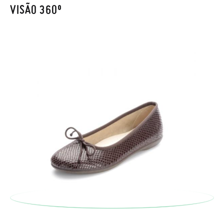
também será gratuita. Não tem que se preocupar com nada.
VISÃO 360º
Pode fazer o pedido através da mesma secção do parágrafo
anterior e encarregar-nos-emos de lhe enviar um estafeta
para que recolha o sapato que devolve.