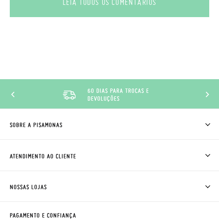
LEIA TODOS OS COMENTÁRIOS
60 DIAS PARA TROCAS E
DEVOLUÇÕES
SOBRE A PISAMONAS
QUEM SOMOS
COMO COMPRAR
ATENDIMENTO AO CLIENTE
ONDE ESTÁ A MINHA ENCOMENDA?
ENVIOS E TROCAS
TROCAS E DEVOLUÇÕES
CLUBE PISAMONAS
NOSSAS LOJAS
CONTACTE-NOS
BLOG & NEWS
HORÁRIO
AVISO LEGAL, PRIVACIDADE E COOKIES
PAGAMENTO E CONFIANÇA