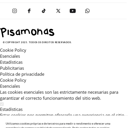
© COPYRIGHT 2025. TODOS OS DIREITOS RESERVADOS.
Cookie Policy
Esenciales
Estadísticas
Publicitarias
Política de privacidade
Cookie Policy
Esenciales
Las cookies esenciales son las estrictamente necesarias para
garantizar el correcto funcionamiento del sitio web.
Estadísticas
Estas cookies nos permiten ofrecerle una experiencia en el sitio
adaptada a su navegación (recomendaciones de producto
Utilizamos cookies próprias e de terceiros para medir o rendimento e oferecer uma
personalizadas, énfasis en categorías frecuentemente
experiência de compra e publicidade personalizada. Pode aceitar todas as cookies