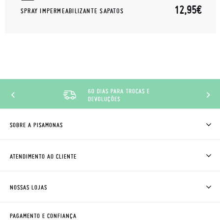
12,95€
SPRAY IMPERMEABILIZANTE SAPATOS
60 DIAS PARA TROCAS E
DEVOLUÇÕES
SOBRE A PISAMONAS
QUEM SOMOS
COMO COMPRAR
ATENDIMENTO AO CLIENTE
ONDE ESTÁ A MINHA ENCOMENDA?
ENVIOS E TROCAS
TROCAS E DEVOLUÇÕES
CLUBE PISAMONAS
NOSSAS LOJAS
CONTACTE-NOS
BLOG & NEWS
HORÁRIO
AVISO LEGAL, PRIVACIDADE E COOKIES
PAGAMENTO E CONFIANÇA