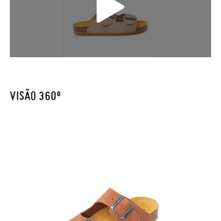
chegarem a sua casa não lhe servirem, basta ir à secção de
Trocas e Devoluções
do nosso site para nos enviar o pedido de
troca. A nossa equipa de Atendimento ao Cliente encarregar-
se-á de tudo: enviar-lhe-emos outro tamanho e recolheremos
o primeiro, sem gastos e em poucos dias!
Caso não queira uma Troca, mas sim uma Devolução, esta
também será gratuita. Não tem que se preocupar com nada.
VISÃO 360º
Pode fazer o pedido através da mesma secção do parágrafo
anterior e encarregar-nos-emos de lhe enviar um estafeta
para que recolha o sapato que devolve.