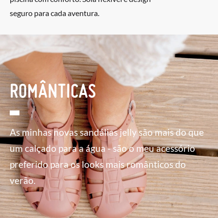
seguro para cada aventura.
ROMÂNTICAS
As minhas novas sandálias jelly são mais do que
um calçado para a água - são o meu acessório
preferido para os looks mais românticos do
verão.