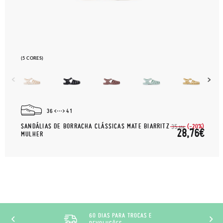
(5 CORES)
36
41
SANDÁLIAS DE BORRACHA CLÁSSICAS MATE BIARRITZ
(-20%)
35,
95€
28,76€
MULHER
60 DIAS PARA TROCAS E