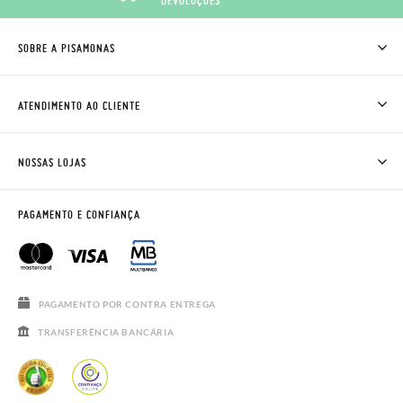
DEVOLUÇÕES
SOBRE A PISAMONAS
QUEM SOMOS
COMO COMPRAR
ATENDIMENTO AO CLIENTE
ONDE ESTÁ A MINHA ENCOMENDA?
ENVIOS E TROCAS
TROCAS E DEVOLUÇÕES
CLUBE PISAMONAS
NOSSAS LOJAS
CONTACTE-NOS
BLOG & NEWS
HORÁRIO
AVISO LEGAL, PRIVACIDADE E COOKIES
PAGAMENTO E CONFIANÇA
PERGUNTAS FREQUENTES
GUIA DE TAMANHOS
SALDOS
PAGAMENTO POR CONTRA ENTREGA
TRANSFERÊNCIA BANCÁRIA