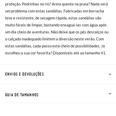
proteção. Pedrinhas no rio? Areia quente na praia? Nada será
um problema com estas sandálias. Fabricadas em borracha
leve e resistente, de secagem rápida, estas sandálias são
muito fáceis de limpar, bastando enxaguá-las com água após
um dia cheio de aventuras. Não deixe que os pés descalços ou
o calçado inadequado limitem a diversão neste verão. Com
estas sandálias, cada passo está cheio de possibilidades. Já
escolheu a sua cor favorita? Disponíveis até ao tamanho 41.
ENVIOS E DEVOLUÇÕES
Na Pisamonas os envios são GRÁTIS em compras superiores a
30 € ou com entrega em loja, na modalidade de envio normal (
GUIA DE TAMANHOS
2 a 4 dias úteis para entrega). As trocas e devoluções são
GRÁTIS. Aproximamos a nossa loja física à porta da sua casa!
Se desejar acelerar um pouco mais a entrega, pode optar pela