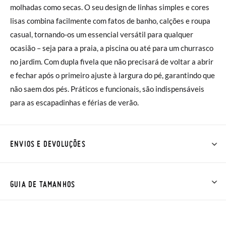
molhadas como secas. O seu design de linhas simples e cores
lisas combina facilmente com fatos de banho, calções e roupa
casual, tornando-os um essencial versátil para qualquer
ocasião – seja para a praia, a piscina ou até para um churrasco
no jardim. Com dupla fivela que não precisará de voltar a abrir
e fechar após o primeiro ajuste à largura do pé, garantindo que
não saem dos pés. Práticos e funcionais, são indispensáveis
para as escapadinhas e férias de verão.
ENVIOS E DEVOLUÇÕES
Na Pisamonas os envios são GRÁTIS em compras superiores a
30 € ou com entrega em loja, na modalidade de envio normal (
GUIA DE TAMANHOS
2 a 4 dias úteis para entrega). As trocas e devoluções são
GRÁTIS. Aproximamos a nossa loja física à porta da sua casa!
Se desejar acelerar um pouco mais a entrega, pode optar pela