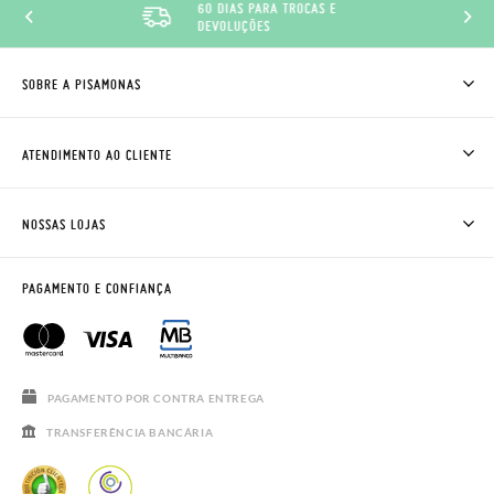
60 DIAS PARA TROCAS E
DEVOLUÇÕES
SOBRE A PISAMONAS
QUEM SOMOS
COMO COMPRAR
ATENDIMENTO AO CLIENTE
ONDE ESTÁ A MINHA ENCOMENDA?
ENVIOS E TROCAS
TROCAS E DEVOLUÇÕES
CLUBE PISAMONAS
NOSSAS LOJAS
CONTACTE-NOS
BLOG & NEWS
HORÁRIO
AVISO LEGAL, PRIVACIDADE E COOKIES
PAGAMENTO E CONFIANÇA
PERGUNTAS FREQUENTES
GUIA DE TAMANHOS
SALDOS
PAGAMENTO POR CONTRA ENTREGA
TRANSFERÊNCIA BANCÁRIA