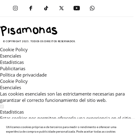
© COPYRIGHT 2025. TODOS OS DIREITOS RESERVADOS.
Cookie Policy
Esenciales
Estadísticas
Publicitarias
Política de privacidade
Cookie Policy
Esenciales
Las cookies esenciales son las estrictamente necesarias para
garantizar el correcto funcionamiento del sitio web.
Estadísticas
Estas cookies nos permiten ofrecerle una experiencia en el sitio
adaptada a su navegación (recomendaciones de producto
Utilizamos cookies próprias e de terceiros para medir o rendimento e oferecer uma
personalizadas, énfasis en categorías frecuentemente
experiência de compra e publicidade personalizada. Pode aceitar todas as cookies