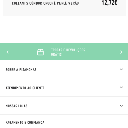
12,72€
COLLANTS CÓNDOR CROCHÉ PERLÉ VERÃO
TROCAS E DEVOLUÇÕES
GRÁTIS
SOBRE A PISAMONAS
QUEM SOMOS
COMO COMPRAR
ATENDIMENTO AO CLIENTE
ONDE ESTÁ A MINHA ENCOMENDA?
ENVIOS E TROCAS
TROCAS E DEVOLUÇÕES
CLUBE PISAMONAS
NOSSAS LOJAS
CONTACTE-NOS
BLOG & NEWS
HORÁRIO
AVISO LEGAL, PRIVACIDADE E COOKIES
PAGAMENTO E CONFIANÇA