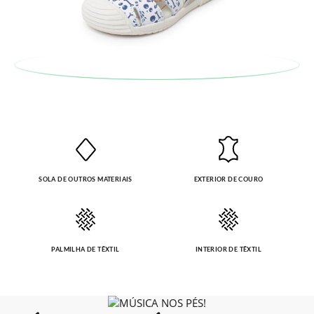
também será gratuita. Não tem que se preocupar com nada.
Pode fazer o pedido através da mesma secção do parágrafo
anterior e encarregar-nos-emos de lhe enviar um estafeta
para que recolha o sapato que devolve.
SOLA DE OUTROS MATERIAIS
EXTERIOR DE COURO
PALMILHA DE TÊXTIL
INTERIOR DE TÊXTIL