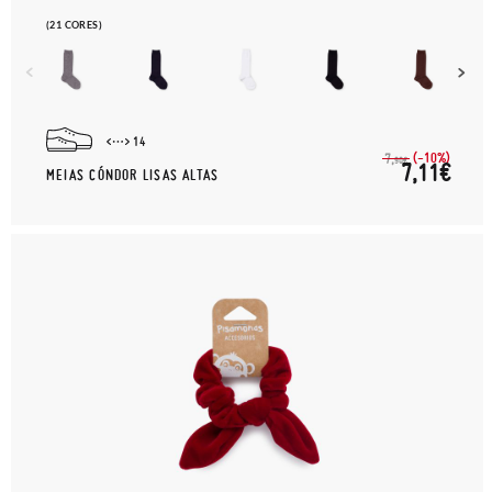
(21 CORES)
14
(-10%)
7,
90€
7,11€
MEIAS CÓNDOR LISAS ALTAS