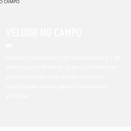
VELUDO NO CAMPO
Quando combinamos com os amigos para ir ao
campo buscar folhas secas para o trabalho de
grupo da escola, calço sempre as minhas
sapatilhas de veludo, para ir confortável e
giríssima.