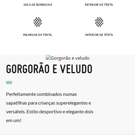
Pode fazer o pedido através da mesma secção do parágrafo
SOLA DE BORRACHA
EXTERIOR DE TÊXTIL
anterior e encarregar-nos-emos de lhe enviar um estafeta
para que recolha o sapato que devolve.
PALMILHA DE TÊXTIL
INTERIOR DE TÊXTIL
GORGORÃO E VELUDO
Perfeitamente combinados numas
sapatilhas para crianças superelegantes e
versáteis. Estilo desportivo e elegante dois
em um!