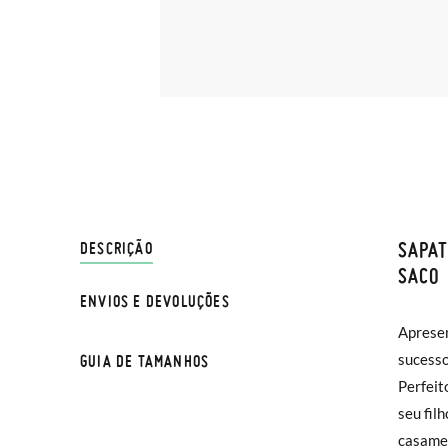
SAPAT
ENVIO
DESCRIÇÃO
SACO
ENVIOS E DEVOLUÇÕES
Na Pisa
NOTA: a
Apresen
normal 
compara
sucesso
GUIA DE TAMANHOS
sua cas
Perfeit
Se dese
seu fil
entrega
casamen
na moda