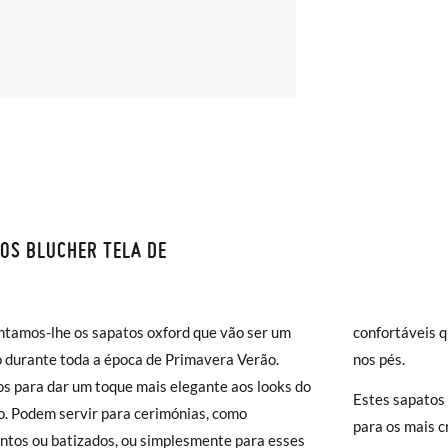
OS BLUCHER TELA DE
S E DEVOLUÇÕES
monas os envios são GRÁTIS em compras superiores a 30 € ou com en
s medidas da tabela são para este modelo em concreto e referem-se à
tamos-lhe os sapatos oxford que vão ser um
confortáveis q
( 2 a 4 dias úteis para entrega). As trocas e devoluções são GRÁTIS. 
r com a medida do pé dos seus filhos ou com a sola interior de outros
 durante toda a época de Primavera Verão.
nos pés.
a!
os para dar um toque mais elegante aos looks do
jar acelerar um pouco mais a entrega, pode optar pela modalidade de 
Estes sapatos
ho. Podem servir para cerimónias, como
), que terá um custo de 3,95€. Caso o valor da encomenda seja inferio
para os mais c
tos ou batizados, ou simplesmente para esses
lidade de Envio Normal.