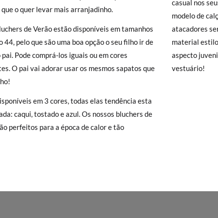
casual nos seu
 que o quer levar mais arranjadinho.
isamonas trocas grátis, sem perguntas. Se quando chegarem a sua casa
modelo de calç
 e Devoluções
do nosso site para nos enviar o pedido de troca. A nos
NHO
28
29
30
31
32
33
34
35
36
37
3
luchers de Verão estão disponíveis em tamanhos
atacadores se
gar-se-á de tudo: enviar-lhe-emos outro tamanho e recolheremos o p
o 44, pelo que são uma boa opção o seu filho ir de
material estil
o queira uma Troca, mas sim uma Devolução, esta também será gratu
18,0
18,7
19,3
20,0
20,6
21,2
21,8
22,4
23
23,5
2
o pai. Pode comprá-los iguais ou em cores
aspecto juveni
zer o pedido através da mesma secção do parágrafo anterior e encar
tes. O pai vai adorar usar os mesmos sapatos que
vestuário!
e recolha o sapato que devolve.
lho!
isponíveis em 3 cores, todas elas tendência esta
da: caqui, tostado e azul. Os nossos bluchers de
ão perfeitos para a época de calor e tão