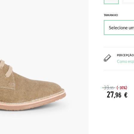
TAMANHO
PERCEPÇÃO
Como esp
39
(-30%)
,95
27
,96 €