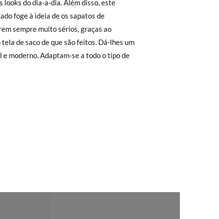
s looks do dia-a-dia. Além disso, este
 não lhe servirem, basta ir à secção de
ado foge à ideia de os sapatos de
sa equipa de Atendimento ao Cliente
8
39
40
41
42
43
44
rem sempre muito sérios, graças ao
rimeiro, sem gastos e em poucos dias!
o tela de saco de que são feitos. Dá-lhes um
ita. Não tem que se preocupar com nada.
4,2
24,9
25,6
26,4
27,0
27,6
28,3
l e moderno. Adaptam-se a todo o tipo de
regar-nos-emos de lhe enviar um estafeta