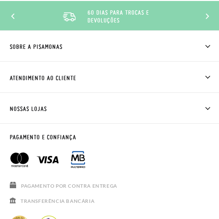
60 DIAS PARA TROCAS E
DEVOLUÇÕES
SOBRE A PISAMONAS
QUEM SOMOS
COMO COMPRAR
ATENDIMENTO AO CLIENTE
ONDE ESTÁ A MINHA ENCOMENDA?
ENVIOS E TROCAS
TROCAS E DEVOLUÇÕES
CLUBE PISAMONAS
NOSSAS LOJAS
CONTACTE-NOS
BLOG & NEWS
HORÁRIO
AVISO LEGAL, PRIVACIDADE E COOKIES
PAGAMENTO E CONFIANÇA
PERGUNTAS FREQUENTES
GUIA DE TAMANHOS
SALDOS
PAGAMENTO POR CONTRA ENTREGA
TRANSFERÊNCIA BANCÁRIA