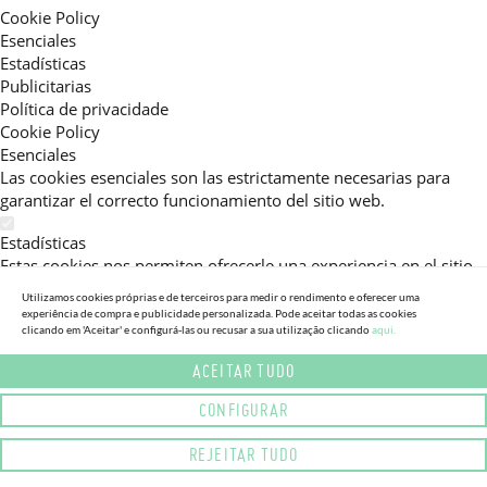
Cookie Policy
Esenciales
Estadísticas
Publicitarias
Política de privacidade
Cookie Policy
Esenciales
Las cookies esenciales son las estrictamente necesarias para
garantizar el correcto funcionamiento del sitio web.
Estadísticas
Estas cookies nos permiten ofrecerle una experiencia en el sitio
adaptada a su navegación (recomendaciones de producto
Utilizamos cookies próprias e de terceiros para medir o rendimento e oferecer uma
personalizadas, énfasis en categorías frecuentemente
experiência de compra e publicidade personalizada. Pode aceitar todas as cookies
clicando em 'Aceitar' e configurá-las ou recusar a sua utilização clicando
aqui.
consultadas, etc).Al activar esta cookie, nos ayuda a mejorar aún
más su experiencia.
ACEITAR TUDO
Publicitarias
CONFIGURAR
Estas cookies permiten a nuestros socios publicitarios enviarle
mensajes específicos y personalizados.
REJEITAR TUDO