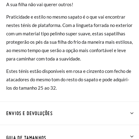
A sua filha não vai querer outros!
Praticidade e estilo no mesmo sapato é o que vai encontrar
nestes ténis de plataforma. Com a lingueta forrada no exterior
com um material tipo pelinho super suave, estas sapatilhas
protegerão os pés da sua filha do frio da maneira mais estilosa,
ao mesmo tempo que serão a opção mais confortável e leve
para caminhar com toda a suavidade.
Estes ténis estão disponíveis em rosa e cinzento com fecho de
atacadores do mesmo tom do resto do sapato e pode adquiri-
los do tamanho 25 ao 32.
ENVIOS E DEVOLUÇÕES
Na Pisamonas os envios são GRÁTIS em compras superiores a
30 € ou com entrega em loja, na modalidade de envio normal (
GUIA DE TAMANHOS