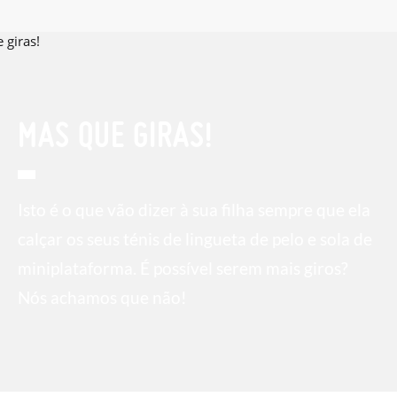
MAS QUE GIRAS!
Isto é o que vão dizer à sua filha sempre que ela
calçar os seus ténis de lingueta de pelo e sola de
miniplataforma. É possível serem mais giros?
Nós achamos que não!