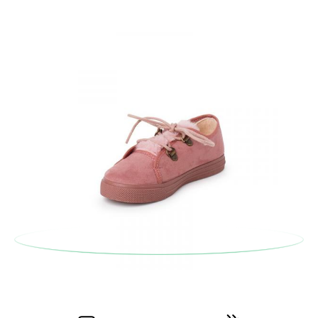
anterior e encarregar-nos-emos de lhe enviar um estafeta
para que recolha o sapato que devolve.