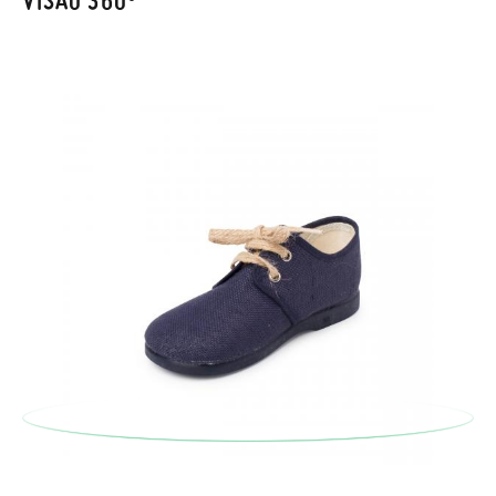
Pode fazer o pedido através da mesma secção do parágrafo
anterior e encarregar-nos-emos de lhe enviar um estafeta
para que recolha o sapato que devolve.