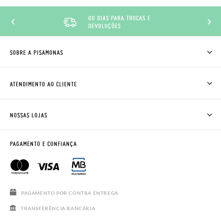
60 DIAS PARA TROCAS E
DEVOLUÇÕES
SOBRE A PISAMONAS
QUEM SOMOS
COMO COMPRAR
ATENDIMENTO AO CLIENTE
ONDE ESTÁ A MINHA ENCOMENDA?
ENVIOS E TROCAS
TROCAS E DEVOLUÇÕES
CLUBE PISAMONAS
NOSSAS LOJAS
CONTACTE-NOS
BLOG & NEWS
HORÁRIO
AVISO LEGAL, PRIVACIDADE E COOKIES
PAGAMENTO E CONFIANÇA
PERGUNTAS FREQUENTES
GUIA DE TAMANHOS
SALDOS
PAGAMENTO POR CONTRA ENTREGA
TRANSFERÊNCIA BANCÁRIA