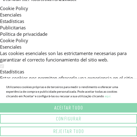
© COPYRIGHT 2025. TODOS OS DIREITOS RESERVADOS.
Cookie Policy
Esenciales
Estadísticas
Publicitarias
Política de privacidade
Cookie Policy
Esenciales
Las cookies esenciales son las estrictamente necesarias para
garantizar el correcto funcionamiento del sitio web.
Estadísticas
Estas cookies nos permiten ofrecerle una experiencia en el sitio
adaptada a su navegación (recomendaciones de producto
Utilizamos cookies próprias e de terceiros para medir o rendimento e oferecer uma
personalizadas, énfasis en categorías frecuentemente
experiência de compra e publicidade personalizada. Pode aceitar todas as cookies
consultadas, etc).Al activar esta cookie, nos ayuda a mejorar aún
clicando em 'Aceitar' e configurá-las ou recusar a sua utilização clicando
aqui.
más su experiencia.
ACEITAR TUDO
Publicitarias
CONFIGURAR
Estas cookies permiten a nuestros socios publicitarios enviarle
mensajes específicos y personalizados.
REJEITAR TUDO