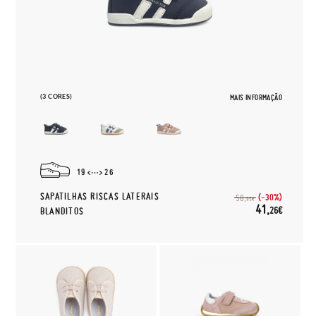
(3 CORES)
MAIS INFORMAÇÃO
19
26
SAPATILHAS RISCAS LATERAIS
(-30%)
58,
95€
41,
26€
BLANDITOS