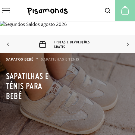
A 
TROCAS E DEVOLUÇÕES
GRÁTIS
SAPATOS BEBÉ
SAPATILHAS E TÉNIS
SAPATILHAS E
TÉNIS PARA
BEBÉ