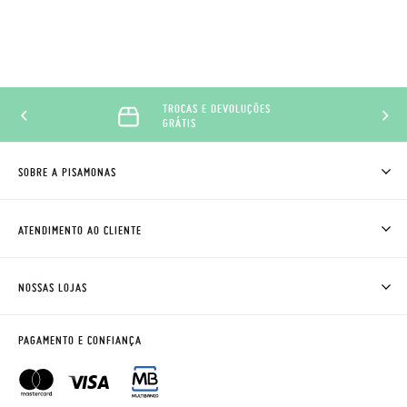
TROCAS E DEVOLUÇÕES
GRÁTIS
SOBRE A PISAMONAS
QUEM SOMOS
COMO COMPRAR
ATENDIMENTO AO CLIENTE
ONDE ESTÁ A MINHA ENCOMENDA?
ENVIOS E TROCAS
TROCAS E DEVOLUÇÕES
CLUBE PISAMONAS
NOSSAS LOJAS
CONTACTE-NOS
BLOG & NEWS
HORÁRIO
AVISO LEGAL, PRIVACIDADE E COOKIES
PAGAMENTO E CONFIANÇA
PERGUNTAS FREQUENTES
GUIA DE TAMANHOS
REBAJAS