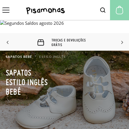
A 
TROCAS E DEVOLUÇÕES
GRÁTIS
SAPATOS BEBÉ
ESTILO INGLÊS
SAPATOS
ESTILO INGLÊS
BEBÉ