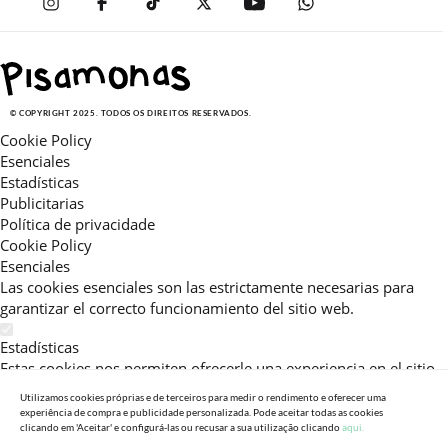
© COPYRIGHT 2025. TODOS OS DIREITOS RESERVADOS.
Cookie Policy
Esenciales
Estadísticas
Publicitarias
Política de privacidade
Cookie Policy
Esenciales
Las cookies esenciales son las estrictamente necesarias para
garantizar el correcto funcionamiento del sitio web.
Estadísticas
Estas cookies nos permiten ofrecerle una experiencia en el sitio
adaptada a su navegación (recomendaciones de producto
Utilizamos cookies próprias e de terceiros para medir o rendimento e oferecer uma
personalizadas, énfasis en categorías frecuentemente
experiência de compra e publicidade personalizada. Pode aceitar todas as cookies
consultadas, etc).Al activar esta cookie, nos ayuda a mejorar aún
clicando em 'Aceitar' e configurá-las ou recusar a sua utilização clicando
aqui.