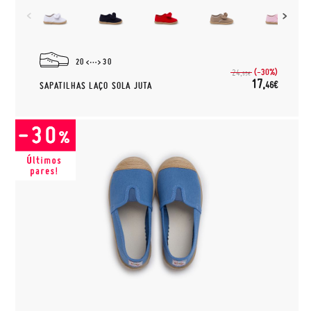
20
30
(-30%)
24,
95€
17,
46€
SAPATILHAS LAÇO SOLA JUTA