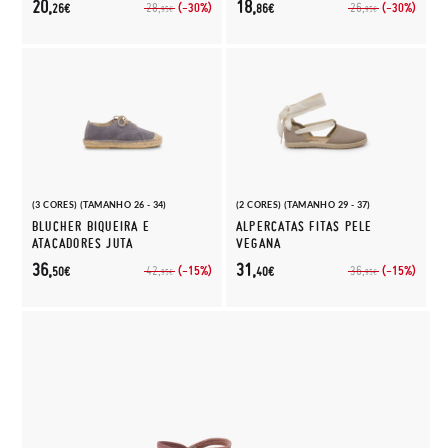
20,
18,
(-30%)
(-30%)
28,
26,
26€
86€
95€
95€
(3 CORES) (TAMANHO 26 - 34)
(2 CORES) (TAMANHO 29 - 37)
BLUCHER BIQUEIRA E
ALPERCATAS FITAS PELE
ATACADORES JUTA
VEGANA
36,
31,
(-15%)
(-15%)
42,
36,
50€
40€
95€
95€