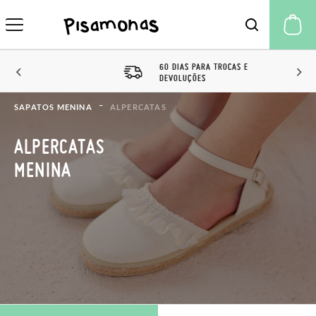
A 
60 DIAS PARA TROCAS E
DEVOLUÇÕES
SAPATOS MENINA
ALPERCATAS
ALPERCATAS
MENINA