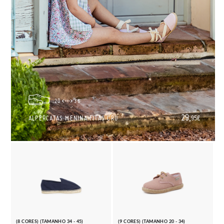
20
36
29,
ALPERCATAS MENINA FITAS CRU
95€
(8 CORES) (TAMANHO 34 - 45)
(9 CORES) (TAMANHO 20 - 34)