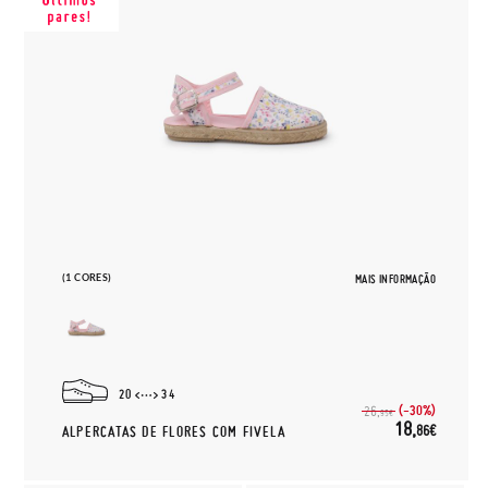
(1 CORES)
MAIS INFORMAÇÃO
20
34
(-30%)
26,
95€
18,
86€
ALPERCATAS DE FLORES COM FIVELA