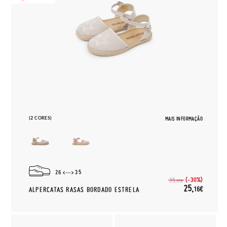
(2 CORES)
MAIS INFORMAÇÃO
26
35
(-30%)
35,
95€
25,
16€
ALPERCATAS RASAS BORDADO ESTRELA