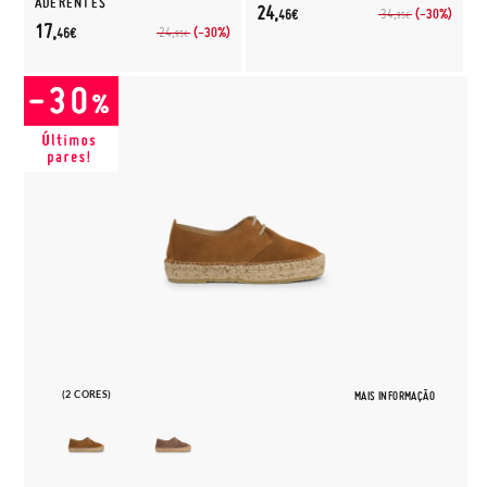
ADERENTES
24,
(-30%)
34,
46€
95€
17,
(-30%)
24,
46€
95€
(2 CORES)
MAIS INFORMAÇÃO