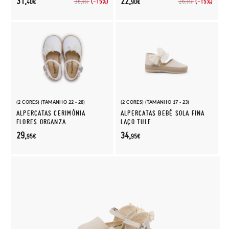
31,
22,
(-15%)
(-15%)
36,
26,
40€
90€
95€
95€
(2 CORES) (TAMANHO 22 - 28)
(2 CORES) (TAMANHO 17 - 23)
ALPERCATAS CERIMÓNIA
ALPERCATAS BEBÉ SOLA FINA
FLORES ORGANZA
LAÇO TULE
29,
34,
95€
95€