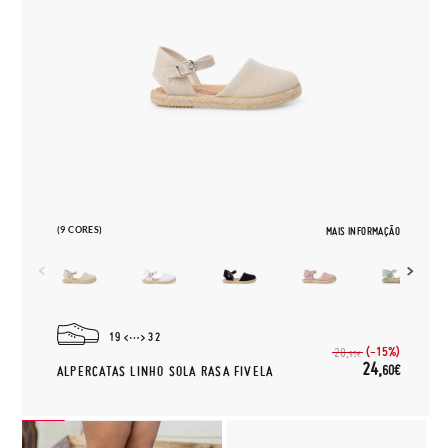
(9 CORES)
MAIS INFORMAÇÃO
19
32
(-15%)
28,
95€
24,
60€
ALPERCATAS LINHO SOLA RASA FIVELA