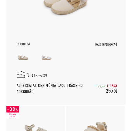
(2 CORES)
MAIS INFORMAÇÃO
24
28
ALPERCATAS CERIMÓNIA LAÇO TRASEIRO
(-15%)
29,
95€
25,
45€
GORGORÃO