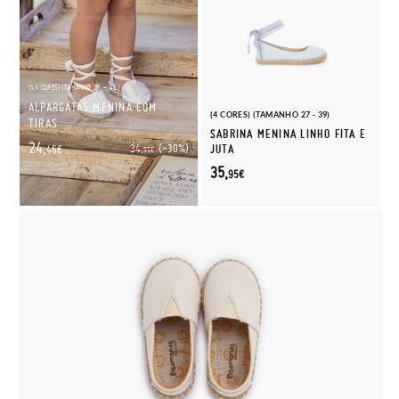
(11 CORES) (TAMANHO 25 - 42)
ALPARGATAS MENINA COM
(4 CORES) (TAMANHO 27 - 39)
TIRAS
SABRINA MENINA LINHO FITA E
24,
(-30%)
34,
JUTA
46€
95€
35,
95€