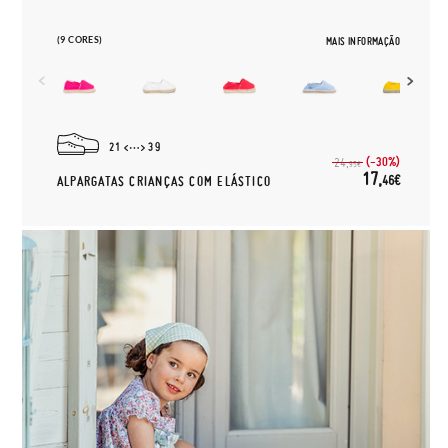
(9 CORES)
MAIS INFORMAÇÃO
21
39
(-30%)
24,
95€
17,
46€
ALPARGATAS CRIANÇAS COM ELÁSTICO