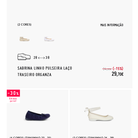
(2 CORES)
MAIS INFORMAÇÃO
28
38
SABRINA LINHO PULSEIRA LAÇO
(-15%)
34,
95€
29,
70€
TRASEIRO ORGANZA
(6 CORES) (TAMANHO 23 - 31)
(2 CORES) (TAMANHO 26 - 38)