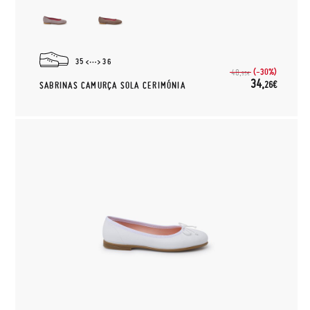
35
36
(-30%)
48,
95€
34,
26€
SABRINAS CAMURÇA SOLA CERIMÓNIA