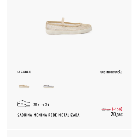
(2 CORES)
MAIS INFORMAÇÃO
28
34
(-15%)
23,
95€
20,
35€
SABRINA MENINA REDE METALIZADA