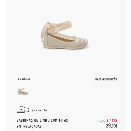
(1 CORES)
MAIS INFORMAÇÃO
28
34
SABRINAS DE LINHO COM FITAS
(-15%)
34,
95€
29,
70€
ENTRELAÇADAS