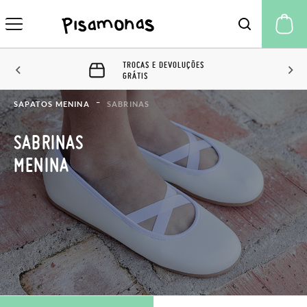
A 
60 DIAS PARA TROCAS E
DEVOLUÇÕES
SAPATOS MENINA
SABRINAS
SABRINAS
MENINA