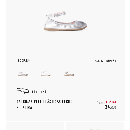
(3 CORES)
MAIS INFORMAÇÃO
31
40
SABRINAS PELE ELÁSTICAS FECHO
(-20%)
42,
95€
34,
36€
PULSEIRA