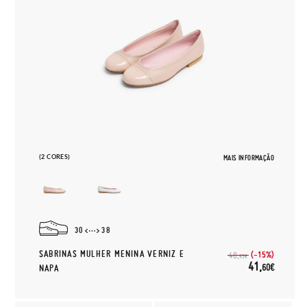
(2 CORES)
MAIS INFORMAÇÃO
30
38
SABRINAS MULHER MENINA VERNIZ E
(-15%)
48,
95€
41,
60€
NAPA