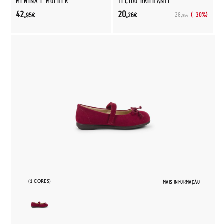
MENINA E MULHER
TECIDO BRILHANTE
42,
20,
(-30%)
28,
95€
26€
95€
(1 CORES)
MAIS INFORMAÇÃO