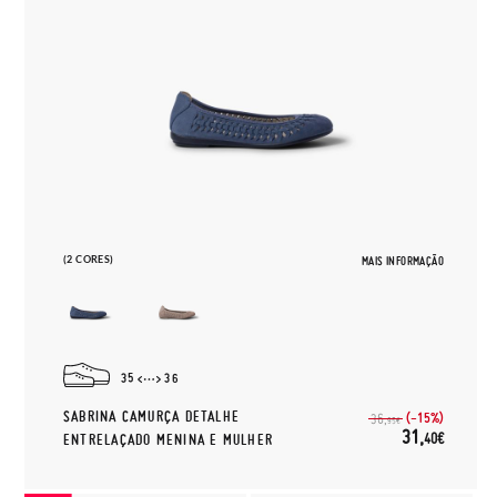
(2 CORES)
MAIS INFORMAÇÃO
35
36
SABRINA CAMURÇA DETALHE
(-15%)
36,
95€
31,
40€
ENTRELAÇADO MENINA E MULHER