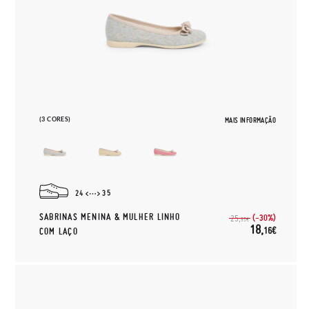
(3 CORES)
MAIS INFORMAÇÃO
24
35
SABRINAS MENINA & MULHER LINHO
(-30%)
25,
95€
18,
16€
COM LAÇO