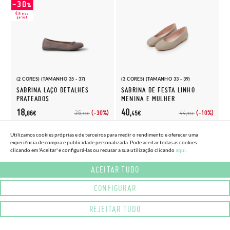
(2 CORES) (TAMANHO 35 - 37)
(3 CORES) (TAMANHO 33 - 39)
SABRINA LAÇO DETALHES
SABRINA DE FESTA LINHO
PRATEADOS
MENINA E MULHER
18,
40,
(-30%)
(-10%)
26,
44,
86€
45€
95€
95€
Utilizamos cookies próprias e de terceiros para medir o rendimento e oferecer uma
experiência de compra e publicidade personalizada. Pode aceitar todas as cookies
clicando em 'Aceitar' e configurá-las ou recusar a sua utilização clicando
aqui.
ACEITAR TUDO
CONFIGURAR
REJEITAR TUDO
(1 CORES) (TAMANHO 33 - 33)
SABRINA MENINA ADORNO TIRA ELÁSTICA