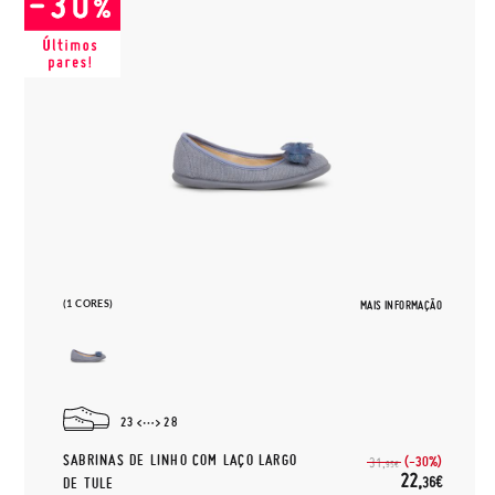
(1 CORES)
MAIS INFORMAÇÃO
23
28
SABRINAS DE LINHO COM LAÇO LARGO
(-30%)
31,
95€
22,
36€
DE TULE