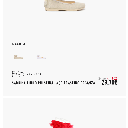
(2 CORES)
28
38
(-15%)
34,
95€
29,70€
SABRINA LINHO PULSEIRA LAÇO TRASEIRO ORGANZA