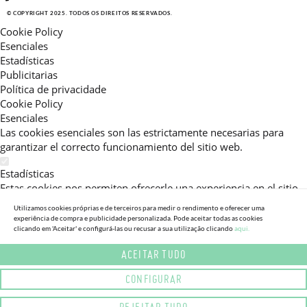
© COPYRIGHT 2025. TODOS OS DIREITOS RESERVADOS.
Cookie Policy
Esenciales
Estadísticas
Publicitarias
Política de privacidade
Cookie Policy
Esenciales
Las cookies esenciales son las estrictamente necesarias para
garantizar el correcto funcionamiento del sitio web.
Estadísticas
Estas cookies nos permiten ofrecerle una experiencia en el sitio
adaptada a su navegación (recomendaciones de producto
Utilizamos cookies próprias e de terceiros para medir o rendimento e oferecer uma
personalizadas, énfasis en categorías frecuentemente
experiência de compra e publicidade personalizada. Pode aceitar todas as cookies
clicando em 'Aceitar' e configurá-las ou recusar a sua utilização clicando
aqui.
consultadas, etc).Al activar esta cookie, nos ayuda a mejorar aún
más su experiencia.
ACEITAR TUDO
Publicitarias
CONFIGURAR
Estas cookies permiten a nuestros socios publicitarios enviarle
mensajes específicos y personalizados.