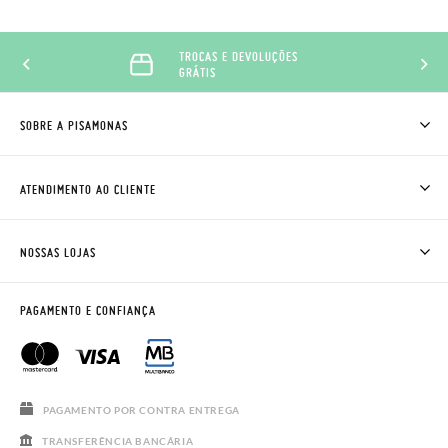
TROCAS E DEVOLUÇÕES
GRÁTIS
SOBRE A PISAMONAS
QUEM SOMOS
COMO COMPRAR
ATENDIMENTO AO CLIENTE
ONDE ESTÁ A MINHA ENCOMENDA?
ENVIOS E TROCAS
TROCAS E DEVOLUÇÕES
CLUBE PISAMONAS
NOSSAS LOJAS
CONTACTE-NOS
BLOG & NEWS
HORÁRIO
AVISO LEGAL, PRIVACIDADE E COOKIES
PAGAMENTO E CONFIANÇA
PERGUNTAS FREQUENTES
GUIA DE TAMANHOS
SALDOS
PAGAMENTO POR CONTRA ENTREGA
TRANSFERÊNCIA BANCÁRIA