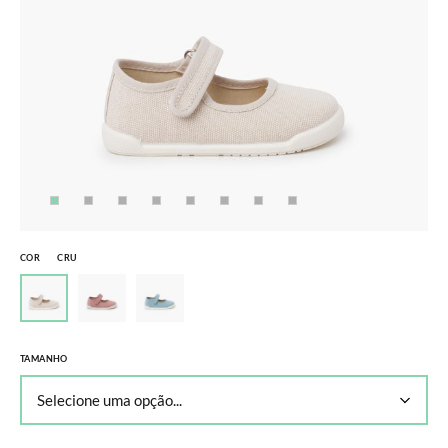
COR
CRU
TAMANHO