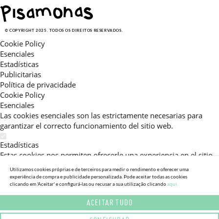
© COPYRIGHT 2025. TODOS OS DIREITOS RESERVADOS.
Cookie Policy
Esenciales
Estadísticas
Publicitarias
Política de privacidade
Cookie Policy
Esenciales
Las cookies esenciales son las estrictamente necesarias para
garantizar el correcto funcionamiento del sitio web.
Estadísticas
Estas cookies nos permiten ofrecerle una experiencia en el sitio
adaptada a su navegación (recomendaciones de producto
Utilizamos cookies próprias e de terceiros para medir o rendimento e oferecer uma
personalizadas, énfasis en categorías frecuentemente
experiência de compra e publicidade personalizada. Pode aceitar todas as cookies
clicando em 'Aceitar' e configurá-las ou recusar a sua utilização clicando
aqui.
consultadas, etc).Al activar esta cookie, nos ayuda a mejorar aún
más su experiencia.
ACEITAR TUDO
Publicitarias