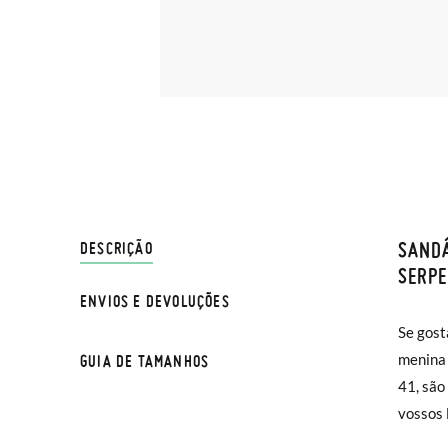
SANDÁ
ENVIO
DESCRIÇÃO
SERP
ENVIOS E DEVOLUÇÕES
Na Pisa
NOTA: a
Se gost
normal 
compara
menina 
GUIA DE TAMANHOS
sua cas
41, são
Se dese
vossos 
entrega
na moda