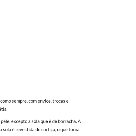
trega em loja, na modalidade de envio
 sola interior do sapato, para que possa
 como sempre, com envios, trocas e
Aproximamos a nossa loja física à porta da
 sapatos, mas não com a sola exterior.
tis.
Envio Urgente (1 a 2 dias úteis para
pele, excepto a sola que é de borracha. A
r a 30 €, o envio terá um custo de 2,95 €
a sola é revestida de cortiça, o que torna