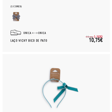
(1 CORES)
UNICA
UNICA
(-10%)
11,
95€
10,75€
LAÇO VICHY BICO DE PATO