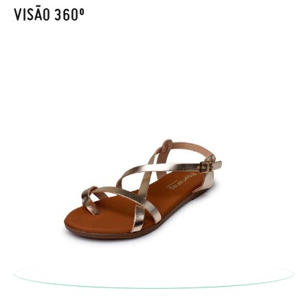
também será gratuita. Não tem que se preocupar com nada.
VISÃO 360º
Pode fazer o pedido através da mesma secção do parágrafo
anterior e encarregar-nos-emos de lhe enviar um estafeta
para que recolha o sapato que devolve.