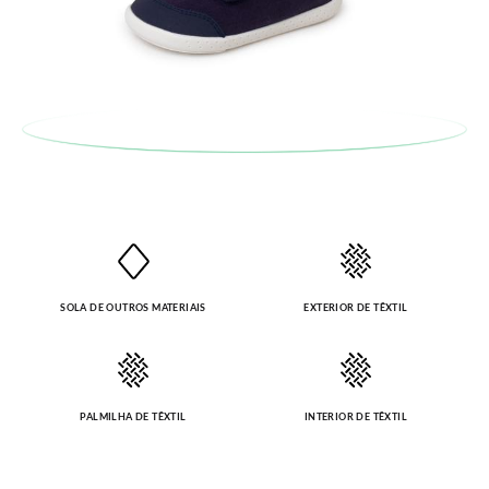
Caso não queira uma Troca, mas sim uma Devolução, esta
também será gratuita. Não tem que se preocupar com nada.
Pode fazer o pedido através da mesma secção do parágrafo
anterior e encarregar-nos-emos de lhe enviar um estafeta
para que recolha o sapato que devolve.
SOLA DE OUTROS MATERIAIS
EXTERIOR DE TÊXTIL
PALMILHA DE TÊXTIL
INTERIOR DE TÊXTIL