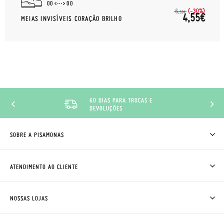
00
00
(-30%)
6,
50€
4,55€
MEIAS INVISÍVEIS CORAÇÃO BRILHO
60 DIAS PARA TROCAS E
DEVOLUÇÕES
SOBRE A PISAMONAS
QUEM SOMOS
COMO COMPRAR
ATENDIMENTO AO CLIENTE
ONDE ESTÁ A MINHA ENCOMENDA?
ENVIOS E TROCAS
TROCAS E DEVOLUÇÕES
CLUBE PISAMONAS
NOSSAS LOJAS
CONTACTE-NOS
BLOG & NEWS