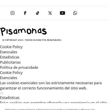
© COPYRIGHT 2025. TODOS OS DIREITOS RESERVADOS.
Cookie Policy
Esenciales
Estadísticas
Publicitarias
Política de privacidade
Cookie Policy
Esenciales
Las cookies esenciales son las estrictamente necesarias para
garantizar el correcto funcionamiento del sitio web.
Estadísticas
Estas cookies nos permiten ofrecerle una experiencia en el sitio
adaptada a su navegación (recomendaciones de producto
Utilizamos cookies próprias e de terceiros para medir o rendimento e oferecer uma