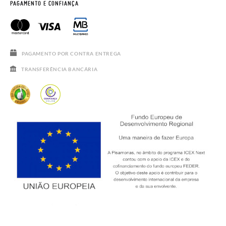
HORÁRIO
AVISO LEGAL, PRIVACIDADE E COOKIES
PAGAMENTO E CONFIANÇA
PERGUNTAS FREQUENTES
GUIA DE TAMANHOS
SALDOS
PAGAMENTO POR CONTRA ENTREGA
TRANSFERÊNCIA BANCÁRIA