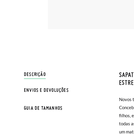
SAPAT
ENVIO
DESCRIÇÃO
ESTRE
ENVIOS E DEVOLUÇÕES
Na Pisa
Novos t
estives
normal 
Concebi
sapatil
GUIA DE TAMANHOS
sua cas
filhos,
azul, am
Se dese
todas a
condize
entrega
TAMA
um mate
ótimos 
na moda