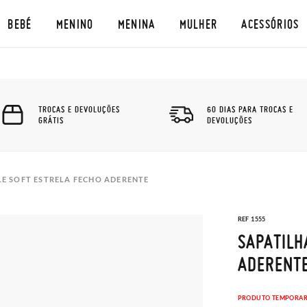
BEBÉ
MENINO
MENINA
MULHER
ACESSÓRIOS
TROCAS E DEVOLUÇÕES
60 DIAS PARA TROCAS E
GRÁTIS
DEVOLUÇÕES
LE SOFT ESTRELA FECHO ADERENTE
REF 1555
SAPATILH
ADERENT
PRODUTO TEMPORAR