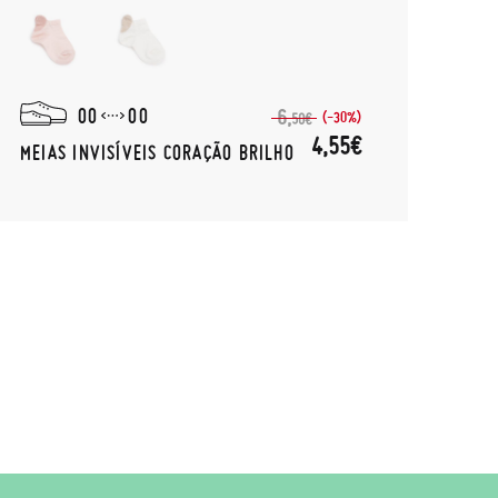
00
00
6,
(-30%)
50€
4,55€
MEIAS INVISÍVEIS CORAÇÃO BRILHO
MEIA