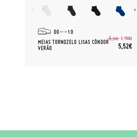
00
10
(-10%)
6,
(-15%)
,31€
50€
MEIAS TORNOZELO LISAS CÓNDOR
5,52€
VERÃO