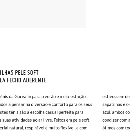
ILHAS PELE SOFT
S E DEVOLUÇÕES
LA FECHO ADERENTE
monas os envios são GRÁTIS em compras superiores a 30 € ou com en
énis da Garvalín para o verão e meia-estação.
sem descalços. O que mais se destaca nestas
( 2 a 4 dias úteis para entrega). As trocas e devoluções são GRÁTIS. 
dos a pensar na diversão e conforto para os seus
has é o design minimalista, em cores lisas rosa ou
a!
 estes ténis são a escolha casual perfeita para
bos com uma bonita estrela lateral em branco, a
jar acelerar um pouco mais a entrega, pode optar pela modalidade de 
s suas atividades ao ar livre. Feitos em pele soft,
r com a sola e a borda do calcanhar. Vão ficar
), que terá um custo de 3,95€. Caso o valor da encomenda seja inferio
NHO
19
20
21
22
23
rial natural, respirável e muito flexível, e com
com toda a roupa de verão porque combinam com
lidade de Envio Normal.