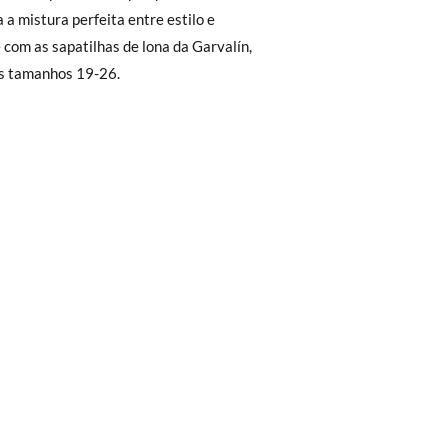
 não lhe servirem, basta ir à secção de
,2
14,8
15,5
16,2
sa equipa de Atendimento ao Cliente
os tamanhos 19-26.
rimeiro, sem gastos e em poucos dias!
ita. Não tem que se preocupar com nada.
regar-nos-emos de lhe enviar um estafeta