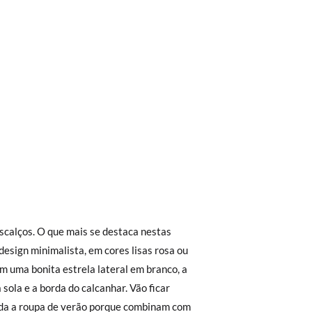
trega em loja, na modalidade de envio
Aproximamos a nossa loja física à porta da
Envio Urgente (1 a 2 dias úteis para
r a 30 €, o envio terá um custo de 2,95 €
24
25
26