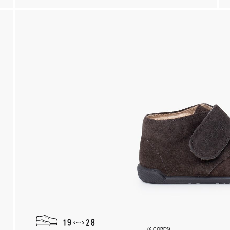
19
28
(6 CORES)