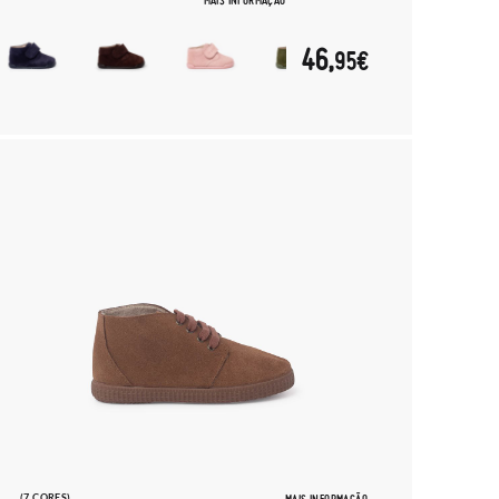
MAIS INFORMAÇÃO
46,
95€
(7 CORES)