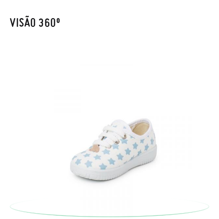
Caso não queira uma Troca, mas sim uma Devolução, esta
também será gratuita. Não tem que se preocupar com nada.
VISÃO 360º
Pode fazer o pedido através da mesma secção do parágrafo
anterior e encarregar-nos-emos de lhe enviar um estafeta
para que recolha o sapato que devolve.