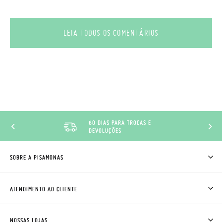
LEIA TODOS OS COMENTÁRIOS
60 DIAS PARA TROCAS E
DEVOLUÇÕES
SOBRE A PISAMONAS
QUEM SOMOS
COMO COMPRAR
ATENDIMENTO AO CLIENTE
ONDE ESTÁ A MINHA ENCOMENDA?
ENVIOS E TROCAS
TROCAS E DEVOLUÇÕES
CLUBE PISAMONAS
NOSSAS LOJAS