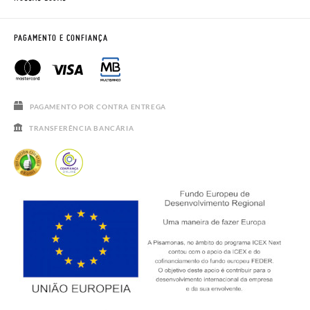
CONTACTE-NOS
BLOG & NEWS
HORÁRIO
AVISO LEGAL, PRIVACIDADE E COOKIES
PAGAMENTO E CONFIANÇA
PERGUNTAS FREQUENTES
GUIA DE TAMANHOS
SALDOS
PAGAMENTO POR CONTRA ENTREGA
TRANSFERÊNCIA BANCÁRIA