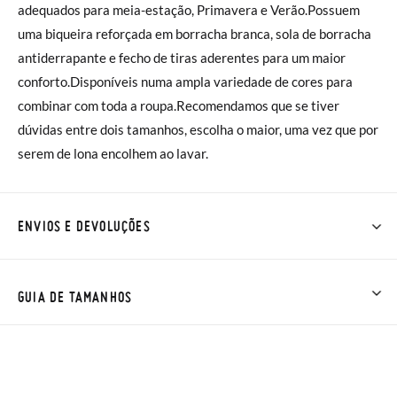
adequados para meia-estação, Primavera e Verão.Possuem
uma biqueira reforçada em borracha branca, sola de borracha
antiderrapante e fecho de tiras aderentes para um maior
conforto.Disponíveis numa ampla variedade de cores para
combinar com toda a roupa.Recomendamos que se tiver
dúvidas entre dois tamanhos, escolha o maior, uma vez que por
serem de lona encolhem ao lavar.
ENVIOS E DEVOLUÇÕES
Na Pisamonas os envios são GRÁTIS em compras superiores a
30 € ou com entrega em loja, na modalidade de envio normal (
GUIA DE TAMANHOS
2 a 4 dias úteis para entrega). As trocas e devoluções são
GRÁTIS. Aproximamos a nossa loja física à porta da sua casa!
NOTA: as medidas da tabela são para este modelo em
Se desejar acelerar um pouco mais a entrega, pode optar pela
concreto, da solainterior interior do sapato. Pode comparar
modalidade de Envio Urgente (1 a 2 dias úteis para entrega),