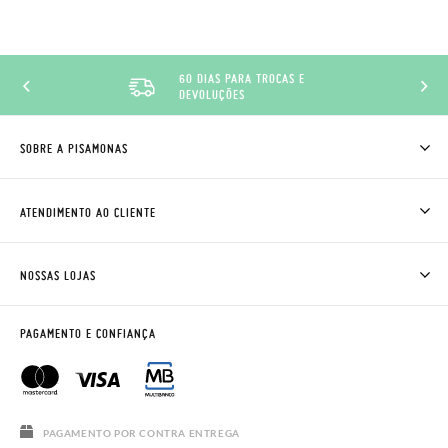
60 DIAS PARA TROCAS E
DEVOLUÇÕES
SOBRE A PISAMONAS
QUEM SOMOS
COMO COMPRAR
ATENDIMENTO AO CLIENTE
ONDE ESTÁ A MINHA ENCOMENDA?
ENVIOS E TROCAS
TROCAS E DEVOLUÇÕES
CLUBE PISAMONAS
NOSSAS LOJAS
CONTACTE-NOS
BLOG & NEWS
HORÁRIO
AVISO LEGAL, PRIVACIDADE E COOKIES
PAGAMENTO E CONFIANÇA
PERGUNTAS FREQUENTES
GUIA DE TAMANHOS
SALDOS
PAGAMENTO POR CONTRA ENTREGA