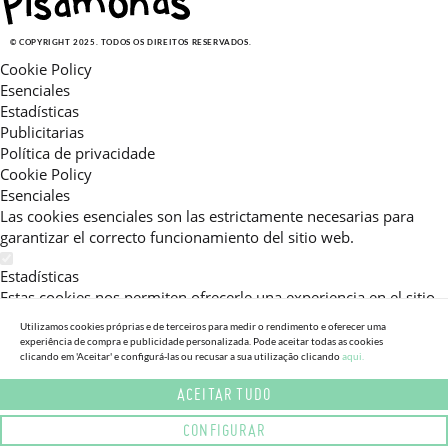
© COPYRIGHT 2025. TODOS OS DIREITOS RESERVADOS.
Cookie Policy
Esenciales
Estadísticas
Publicitarias
Política de privacidade
Cookie Policy
Esenciales
Las cookies esenciales son las estrictamente necesarias para
garantizar el correcto funcionamiento del sitio web.
Estadísticas
Estas cookies nos permiten ofrecerle una experiencia en el sitio
adaptada a su navegación (recomendaciones de producto
Utilizamos cookies próprias e de terceiros para medir o rendimento e oferecer uma
personalizadas, énfasis en categorías frecuentemente
experiência de compra e publicidade personalizada. Pode aceitar todas as cookies
clicando em 'Aceitar' e configurá-las ou recusar a sua utilização clicando
aqui.
consultadas, etc).Al activar esta cookie, nos ayuda a mejorar aún
más su experiencia.
ACEITAR TUDO
Publicitarias
CONFIGURAR
Estas cookies permiten a nuestros socios publicitarios enviarle