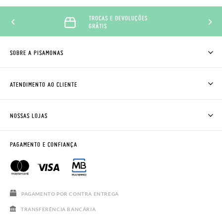
TROCAS E DEVOLUÇÕES
GRÁTIS
SOBRE A PISAMONAS
QUEM SOMOS
COMO COMPRAR
ATENDIMENTO AO CLIENTE
ONDE ESTÁ A MINHA ENCOMENDA?
ENVIOS E TROCAS
TROCAS E DEVOLUÇÕES
CLUBE PISAMONAS
NOSSAS LOJAS
CONTACTE-NOS
BLOG & NEWS
HORÁRIO
AVISO LEGAL, PRIVACIDADE E COOKIES
PAGAMENTO E CONFIANÇA
PERGUNTAS FREQUENTES
GUIA DE TAMANHOS
SALDOS
PAGAMENTO POR CONTRA ENTREGA
TRANSFERÊNCIA BANCÁRIA