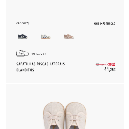
(3 CORES)
MAIS INFORMAÇÃO
19
26
SAPATILHAS RISCAS LATERAIS
(-30%)
58,
95€
41,
26€
BLANDITOS