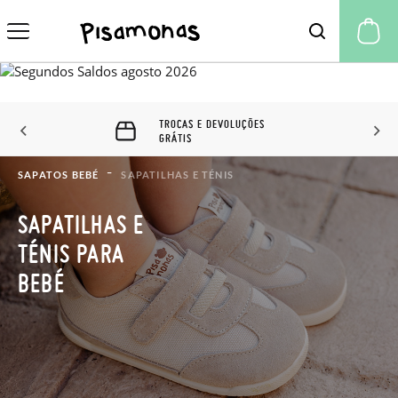
A 
TROCAS E DEVOLUÇÕES
GRÁTIS
SAPATOS BEBÉ
SAPATILHAS E TÉNIS
SAPATILHAS E
TÉNIS PARA
BEBÉ