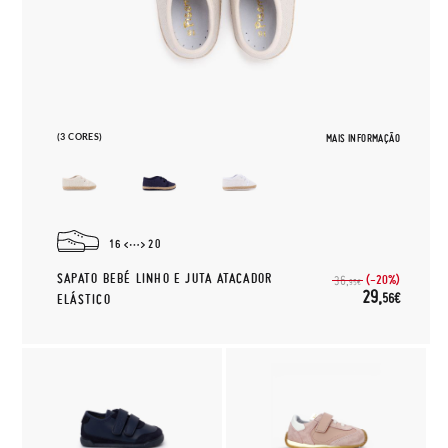
(3 CORES)
MAIS INFORMAÇÃO
16
20
SAPATO BEBÉ LINHO E JUTA ATACADOR
(-20%)
36,
95€
29,
56€
ELÁSTICO