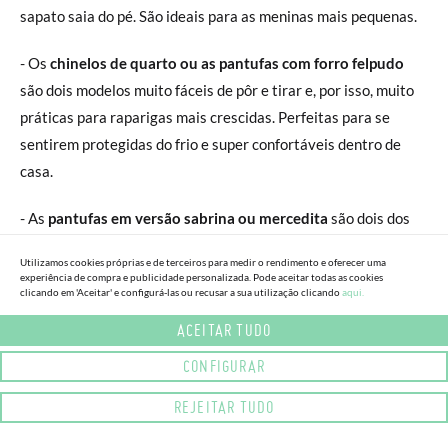
sapato saia do pé. São ideais para as meninas mais pequenas.
- Os
chinelos de quarto ou as pantufas com forro felpudo
são dois modelos muito fáceis de pôr e tirar e, por isso, muito
práticas para raparigas mais crescidas. Perfeitas para se
sentirem protegidas do frio e super confortáveis dentro de
casa.
- As
pantufas em versão sabrina ou mercedita
são dois dos
modelos mais coquetes. Além disso, são perfeitas para calçar
Utilizamos cookies próprias e de terceiros para medir o rendimento e oferecer uma
ao sair do banho pois são fabricadas com um tecido turco que
experiência de compra e publicidade personalizada. Pode aceitar todas as cookies
clicando em 'Aceitar' e configurá-las ou recusar a sua utilização clicando
aqui.
seca num instante!
ACEITAR TUDO
AS PANTUFAS DE MENINA MAIS
CONFIGURAR
QUENTINHAS DO INVERNO
REJEITAR TUDO