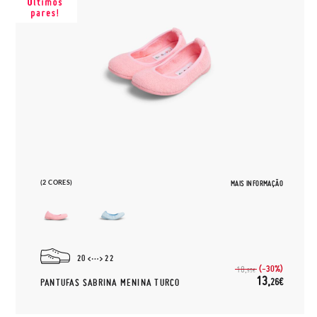
(2 CORES)
MAIS INFORMAÇÃO
20
22
(-30%)
18,
95€
13,
26€
PANTUFAS SABRINA MENINA TURCO