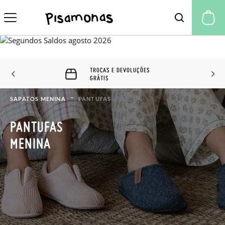
A 
60 DIAS PARA TROCAS E
DEVOLUÇÕES
SAPATOS MENINA
PANTUFAS
PANTUFAS
MENINA