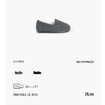
(2 CORES)
MAIS INFORMAÇÃO
29
37
26,
95€
PANTUFAS LÃ OITO