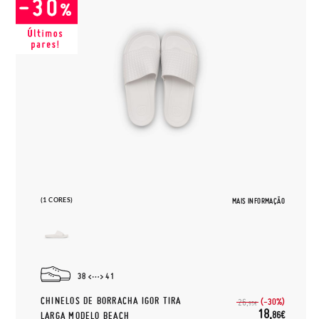
(1 CORES)
MAIS INFORMAÇÃO
38
41
CHINELOS DE BORRACHA IGOR TIRA
(-30%)
26,
95€
18,
86€
LARGA MODELO BEACH