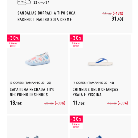
22
34
SANDÁLIAS BORRACHA TIPO SOCA
(-15%)
36,
95€
31,
40€
BAREFOOT MALIBU SOLA CREME
(3 CORES) (TAMANHO 20 - 29)
(4 CORES) (TAMANHO 30 - 41)
SAPATILHA FECHADA TIPO
CHINELOS DEDO CRIANÇAS
NEOPRENO DESENHOS
PRAIA E PISCINA
18,
11,
(-30%)
(-30%)
25,
15,
16€
16€
95€
95€