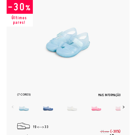
(7 CORES)
MAIS INFORMAÇÃO
19
33
(-30%)
25,
95€