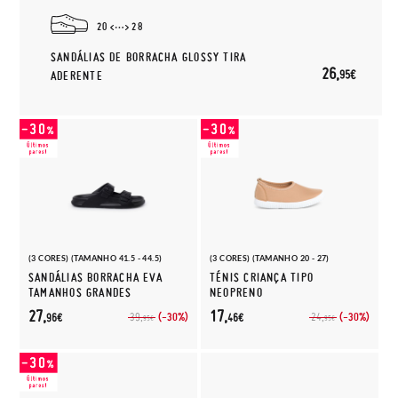
20
28
SANDÁLIAS DE BORRACHA GLOSSY TIRA
26,
95€
ADERENTE
(3 CORES) (TAMANHO 41.5 - 44.5)
(3 CORES) (TAMANHO 20 - 27)
SANDÁLIAS BORRACHA EVA
TÉNIS CRIANÇA TIPO
TAMANHOS GRANDES
NEOPRENO
27,
17,
(-30%)
(-30%)
39,
24,
96€
46€
95€
95€