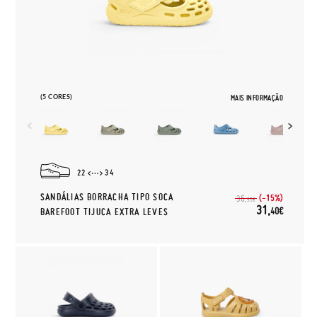
(5 CORES)
MAIS INFORMAÇÃO
22
34
SANDÁLIAS BORRACHA TIPO SOCA
(-15%)
36,
95€
31,
40€
BAREFOOT TIJUCA EXTRA LEVES