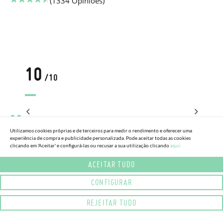
(1334 Opiniões)
10
/10
Produto de qualidade boa, e preço correto. .
Utilizamos cookies próprias e de terceiros para medir o rendimento e oferecer uma
experiência de compra e publicidade personalizada. Pode aceitar todas as cookies
clicando em 'Aceitar' e configurá-las ou recusar a sua utilização clicando
aqui.
MIGUEL, VISEU
ACEITAR TUDO
ÀS 22/07/2026 - ÀS 22:38
CONFIGURAR
REJEITAR TUDO