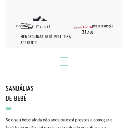
(1 CORES)
MAIS INFORMAÇÃO
17
18
(-20%)
38,
95€
31,
16€
MENORQUINAS BEBÉ PELE TIRA
ADERENTE
1
SANDÁLIAS
DE BEBÉ
Se o seu bebé ainda não anda ou está prestes a começar a
fazê-lo no verão, vai precisar de calçado que ofereça a