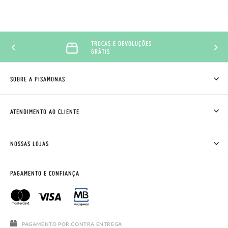
TROCAS E DEVOLUÇÕES
GRÁTIS
SOBRE A PISAMONAS
QUEM SOMOS
COMO COMPRAR
ATENDIMENTO AO CLIENTE
ONDE ESTÁ A MINHA ENCOMENDA?
ENVIOS E TROCAS
TROCAS E DEVOLUÇÕES
CLUBE PISAMONAS
NOSSAS LOJAS
CONTACTE-NOS
BLOG & NEWS
HORÁRIO
AVISO LEGAL, PRIVACIDADE E COOKIES
PAGAMENTO E CONFIANÇA
PERGUNTAS FREQUENTES
GUIA DE TAMANHOS
REBAJAS
PAGAMENTO POR CONTRA ENTREGA