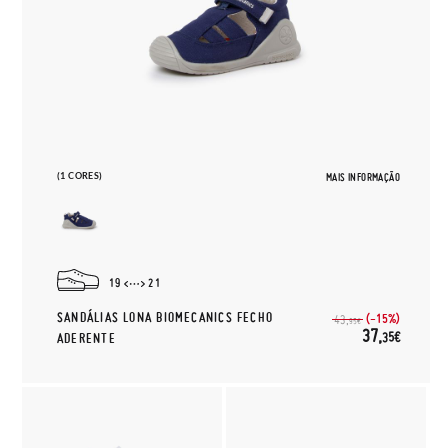
(1 CORES)
MAIS INFORMAÇÃO
19
21
SANDÁLIAS LONA BIOMECANICS FECHO
(-15%)
43,
95€
37,
35€
ADERENTE