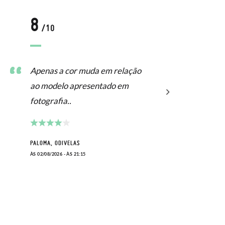
8
/10
Apenas a cor muda em relação
ao modelo apresentado em
fotografia..
PALOMA, ODIVELAS
ÀS 02/08/2026 - ÀS 21:15