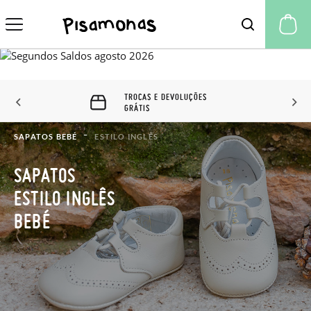
A 
TROCAS E DEVOLUÇÕES
GRÁTIS
SAPATOS BEBÉ
ESTILO INGLÊS
SAPATOS
ESTILO INGLÊS
BEBÉ