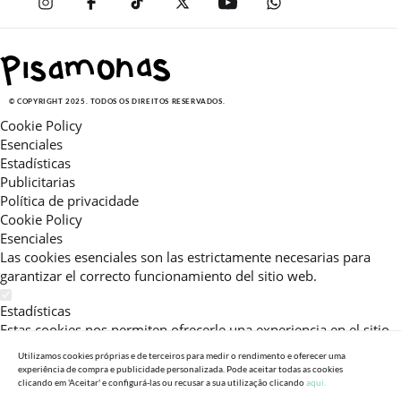
© COPYRIGHT 2025. TODOS OS DIREITOS RESERVADOS.
Cookie Policy
Esenciales
Estadísticas
Publicitarias
Política de privacidade
Cookie Policy
Esenciales
Las cookies esenciales son las estrictamente necesarias para
garantizar el correcto funcionamiento del sitio web.
Estadísticas
Estas cookies nos permiten ofrecerle una experiencia en el sitio
adaptada a su navegación (recomendaciones de producto
Utilizamos cookies próprias e de terceiros para medir o rendimento e oferecer uma
personalizadas, énfasis en categorías frecuentemente
experiência de compra e publicidade personalizada. Pode aceitar todas as cookies
consultadas, etc).Al activar esta cookie, nos ayuda a mejorar aún
clicando em 'Aceitar' e configurá-las ou recusar a sua utilização clicando
aqui.