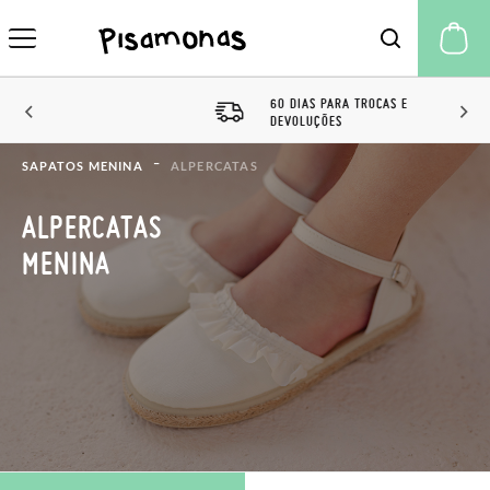
A 
60 DIAS PARA TROCAS E
DEVOLUÇÕES
SAPATOS MENINA
ALPERCATAS
ALPERCATAS
MENINA