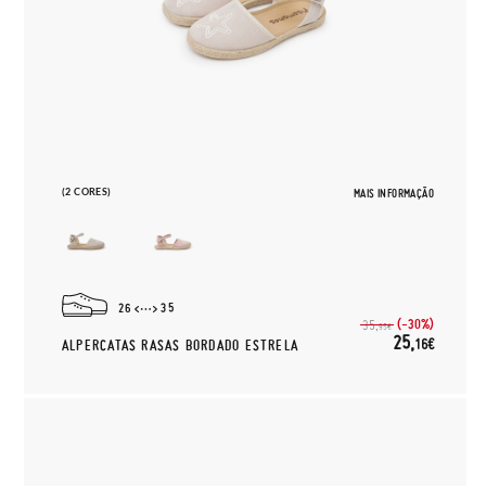
(2 CORES)
MAIS INFORMAÇÃO
26
35
(-30%)
35,
95€
25,
16€
ALPERCATAS RASAS BORDADO ESTRELA