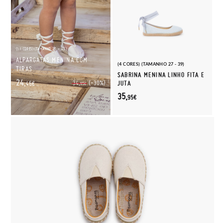
(11 CORES) (TAMANHO 25 - 42)
ALPARGATAS MENINA COM
(4 CORES) (TAMANHO 27 - 39)
TIRAS
SABRINA MENINA LINHO FITA E
24,
(-30%)
34,
JUTA
46€
95€
35,
95€