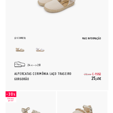
(2 CORES)
MAIS INFORMAÇÃO
24
28
ALPERCATAS CERIMÓNIA LAÇO TRASEIRO
(-15%)
29,
95€
25,
45€
GORGORÃO