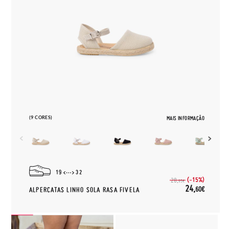
(9 CORES)
MAIS INFORMAÇÃO
19
32
(-15%)
28,
95€
24,
60€
ALPERCATAS LINHO SOLA RASA FIVELA