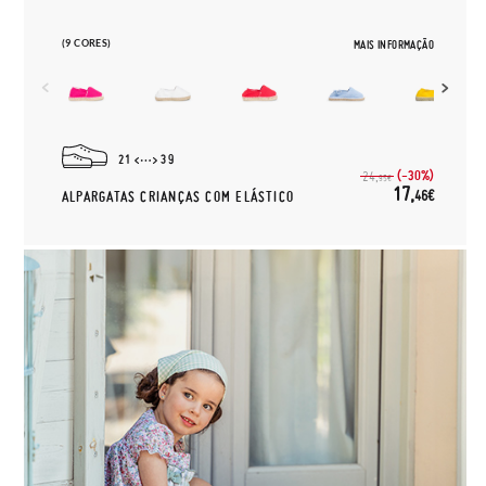
(9 CORES)
MAIS INFORMAÇÃO
21
39
(-30%)
24,
95€
17,
46€
ALPARGATAS CRIANÇAS COM ELÁSTICO