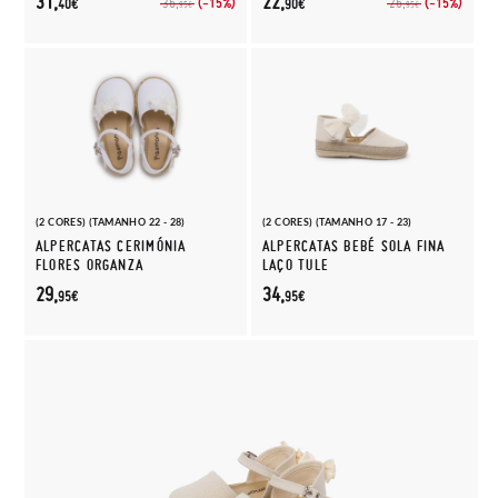
31,
22,
(-15%)
(-15%)
36,
26,
40€
90€
95€
95€
(2 CORES) (TAMANHO 22 - 28)
(2 CORES) (TAMANHO 17 - 23)
ALPERCATAS CERIMÓNIA
ALPERCATAS BEBÉ SOLA FINA
FLORES ORGANZA
LAÇO TULE
29,
34,
95€
95€