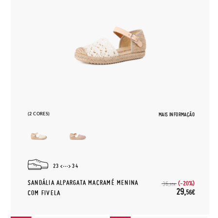
(2 CORES)
MAIS INFORMAÇÃO
23
34
SANDÁLIA ALPARGATA MACRAMÉ MENINA
(-20%)
36,
95€
29,
56€
COM FIVELA