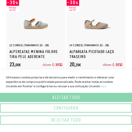
(2 CORES) (TAMANHO 22 - 28)
(4 CORES) (TAMANHO 22 - 28)
ALPERCATAS MENINA FOLHOS
ALPARGATA PICOTADO LAÇO
TIRA PELE ADERENTE
TRASEIRO
23,
20,
(-30%)
(-30%)
32,
28,
06€
26€
95€
95€
Utilizamos cookies próprias e de terceiros para medir o rendimento e oferecer uma
experiência de compra e publicidade personalizada. Pode aceitar todas as cookies
clicando em 'Aceitar' e configurá-las ou recusar a sua utilização clicando
aqui.
ACEITAR TUDO
CONFIGURAR
REJEITAR TUDO
(1 CORES) (TAMANHO 23 - 32)
ALPARGATAS MENINA BORDADO CERIMÓNIA