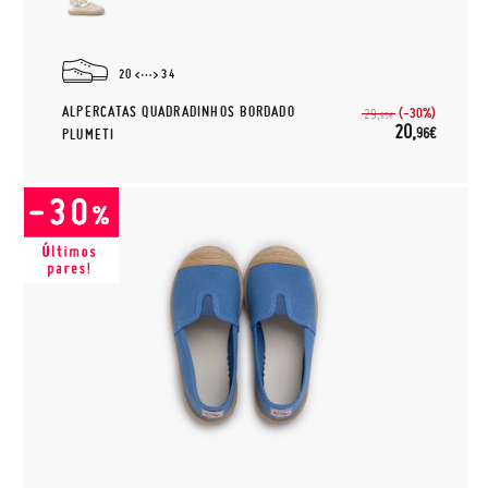
20
34
ALPERCATAS QUADRADINHOS BORDADO
(-30%)
29,
95€
20,
96€
PLUMETI