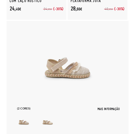
COM LAÇO RÚSTICO
PLATAFORMA JUTA
24,
28,
(-30%)
(-30%)
34,
40,
46€
66€
95€
95€
(2 CORES)
MAIS INFORMAÇÃO