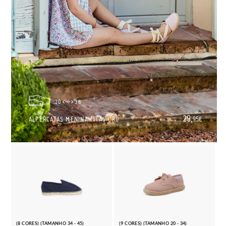
20
36
29,
ALPERCATAS MENINA FITAS CRU
95€
(8 CORES) (TAMANHO 34 - 45)
(9 CORES) (TAMANHO 20 - 34)