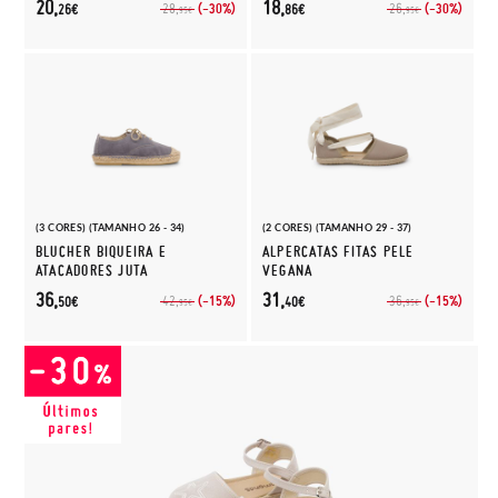
20,
18,
(-30%)
(-30%)
28,
26,
26€
86€
95€
95€
(3 CORES) (TAMANHO 26 - 34)
(2 CORES) (TAMANHO 29 - 37)
BLUCHER BIQUEIRA E
ALPERCATAS FITAS PELE
ATACADORES JUTA
VEGANA
36,
31,
(-15%)
(-15%)
42,
36,
50€
40€
95€
95€