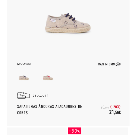
(2 CORES)
MAIS INFORMAÇÃO
21
30
SAPATILHAS ÂNCORAS ATACADORES DE
(-20%)
26,
95€
21,
56€
CORES