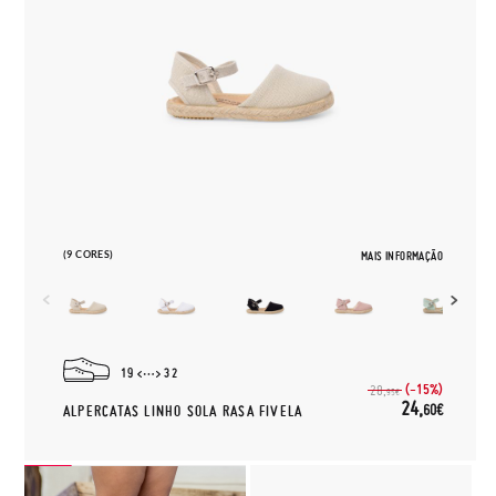
(9 CORES)
MAIS INFORMAÇÃO
19
32
(-15%)
28,
95€
24,
60€
ALPERCATAS LINHO SOLA RASA FIVELA