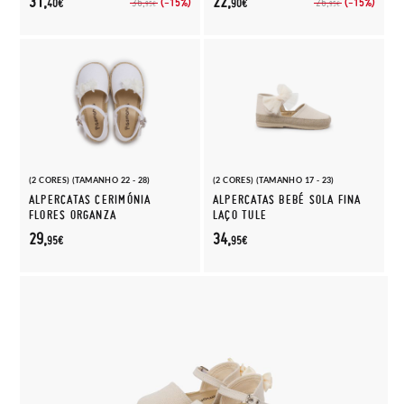
31,
22,
(-15%)
(-15%)
36,
26,
40€
90€
95€
95€
(2 CORES) (TAMANHO 22 - 28)
(2 CORES) (TAMANHO 17 - 23)
ALPERCATAS CERIMÓNIA
ALPERCATAS BEBÉ SOLA FINA
FLORES ORGANZA
LAÇO TULE
29,
34,
95€
95€