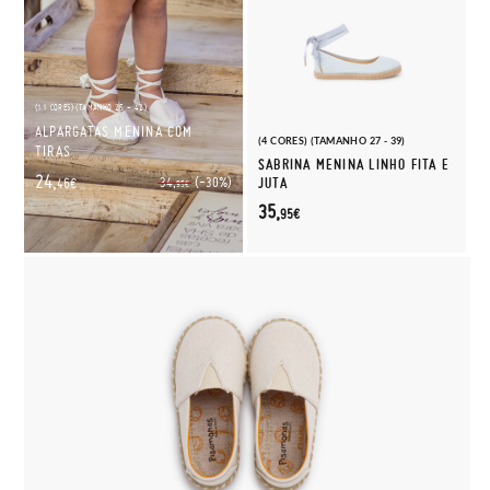
(11 CORES) (TAMANHO 25 - 42)
ALPARGATAS MENINA COM
(4 CORES) (TAMANHO 27 - 39)
TIRAS
SABRINA MENINA LINHO FITA E
24,
(-30%)
34,
JUTA
46€
95€
35,
95€