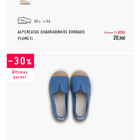
20
34
ALPERCATAS QUADRADINHOS BORDADO
(-30%)
29,
95€
20,
96€
PLUMETI