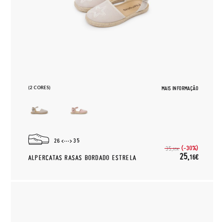
(2 CORES)
MAIS INFORMAÇÃO
26
35
(-30%)
35,
95€
25,
16€
ALPERCATAS RASAS BORDADO ESTRELA