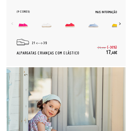
(9 CORES)
MAIS INFORMAÇÃO
21
39
(-30%)
24,
95€
17,
46€
ALPARGATAS CRIANÇAS COM ELÁSTICO