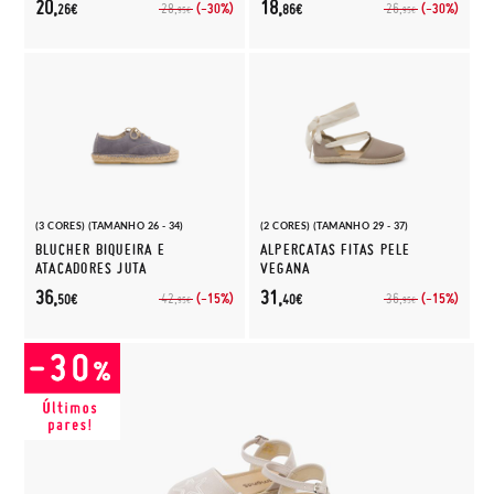
20,
18,
(-30%)
(-30%)
28,
26,
26€
86€
95€
95€
(3 CORES) (TAMANHO 26 - 34)
(2 CORES) (TAMANHO 29 - 37)
BLUCHER BIQUEIRA E
ALPERCATAS FITAS PELE
ATACADORES JUTA
VEGANA
36,
31,
(-15%)
(-15%)
42,
36,
50€
40€
95€
95€