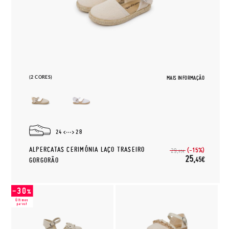
(2 CORES)
MAIS INFORMAÇÃO
24
28
ALPERCATAS CERIMÓNIA LAÇO TRASEIRO
(-15%)
29,
95€
25,
45€
GORGORÃO