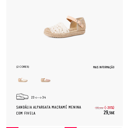
(2 CORES)
MAIS INFORMAÇÃO
23
34
SANDÁLIA ALPARGATA MACRAMÉ MENINA
(-20%)
36,
95€
29,
56€
COM FIVELA