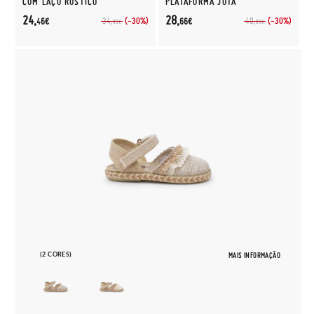
COM LAÇO RÚSTICO
PLATAFORMA JUTA
24,
28,
(-30%)
(-30%)
34,
40,
46€
66€
95€
95€
(2 CORES)
MAIS INFORMAÇÃO