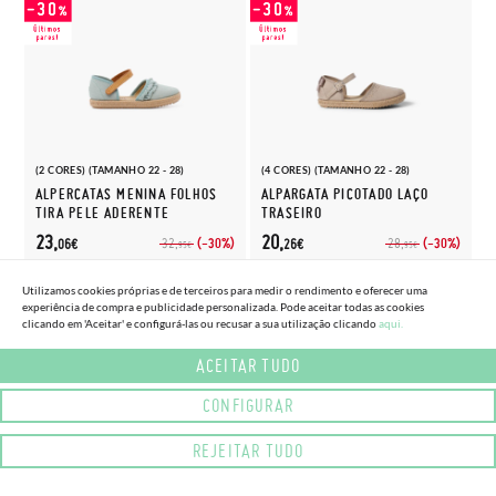
(2 CORES) (TAMANHO 22 - 28)
(4 CORES) (TAMANHO 22 - 28)
ALPERCATAS MENINA FOLHOS
ALPARGATA PICOTADO LAÇO
TIRA PELE ADERENTE
TRASEIRO
23,
20,
(-30%)
(-30%)
32,
28,
06€
26€
95€
95€
Utilizamos cookies próprias e de terceiros para medir o rendimento e oferecer uma
experiência de compra e publicidade personalizada. Pode aceitar todas as cookies
clicando em 'Aceitar' e configurá-las ou recusar a sua utilização clicando
aqui.
ACEITAR TUDO
CONFIGURAR
REJEITAR TUDO
(1 CORES) (TAMANHO 23 - 32)
ALPARGATAS MENINA BORDADO CERIMÓNIA