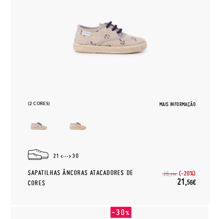
(2 CORES)
MAIS INFORMAÇÃO
21
30
SAPATILHAS ÂNCORAS ATACADORES DE
(-20%)
26,
95€
21,
56€
CORES