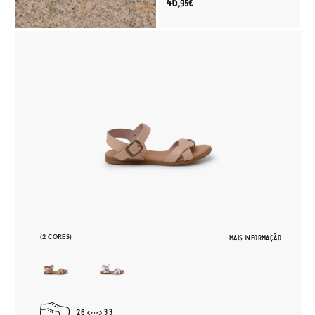
46,
95€
(2 CORES)
MAIS INFORMAÇÃO
26
33