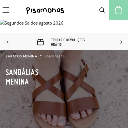
A 
60 DIAS PARA TROCAS E
DEVOLUÇÕES
SAPATOS MENINA
SANDÁLIAS
SANDÁLIAS
MENINA