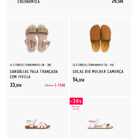
26,
56€
ERGONÓMICA
(1 CORES) (TAMANHO 28 - 38)
(2 CORES) (TAMANHO 35 - 41)
SANDÁLIAS PALA TRANÇADA
SOCAS BIO MULHER CAMURÇA
COM FIVELA
54,
95€
33,
(-15%)
39,
95€
95€