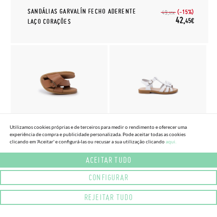
SANDÁLIAS GARVALÍN FECHO ADERENTE
(-15%)
49,
95€
42,
45€
LAÇO CORAÇÕES
(2 CORES) (TAMANHO 25 - 32)
(2 CORES) (TAMANHO 23 - 32)
Utilizamos cookies próprias e de terceiros para medir o rendimento e oferecer uma
SANDÁLIAS BAREFOOT
SANDÁLIA PELE MENINA LAÇO
experiência de compra e publicidade personalizada. Pode aceitar todas as cookies
CRUZADAS NAPA
FECHO FIVELA
clicando em 'Aceitar' e configurá-las ou recusar a sua utilização clicando
aqui.
43,
41,
(-15%)
(-15%)
50,
48,
30€
60€
95€
95€
ACEITAR TUDO
CONFIGURAR
REJEITAR TUDO