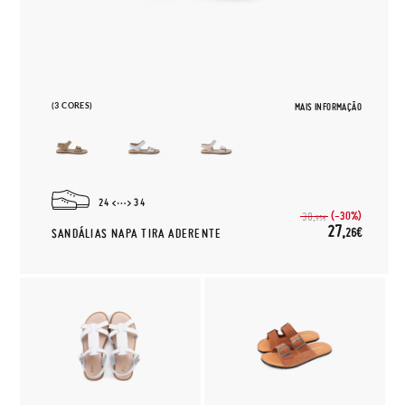
(3 CORES)
MAIS INFORMAÇÃO
24
34
(-30%)
38,
95€
27,
26€
SANDÁLIAS NAPA TIRA ADERENTE