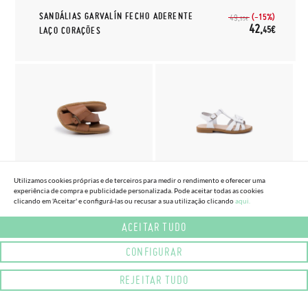
SANDÁLIAS GARVALÍN FECHO ADERENTE
(-15%)
49,
95€
42,
45€
LAÇO CORAÇÕES
(2 CORES) (TAMANHO 25 - 32)
(2 CORES) (TAMANHO 23 - 32)
Utilizamos cookies próprias e de terceiros para medir o rendimento e oferecer uma
SANDÁLIAS BAREFOOT
SANDÁLIA PELE MENINA LAÇO
experiência de compra e publicidade personalizada. Pode aceitar todas as cookies
CRUZADAS NAPA
FECHO FIVELA
clicando em 'Aceitar' e configurá-las ou recusar a sua utilização clicando
aqui.
43,
41,
(-15%)
(-15%)
50,
48,
30€
60€
95€
95€
ACEITAR TUDO
CONFIGURAR
REJEITAR TUDO