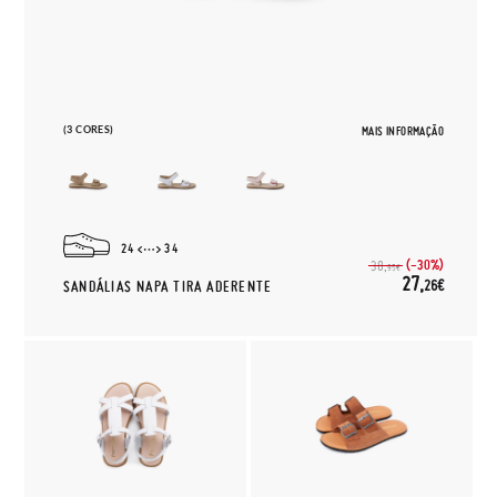
(3 CORES)
MAIS INFORMAÇÃO
24
34
(-30%)
38,
95€
27,
26€
SANDÁLIAS NAPA TIRA ADERENTE