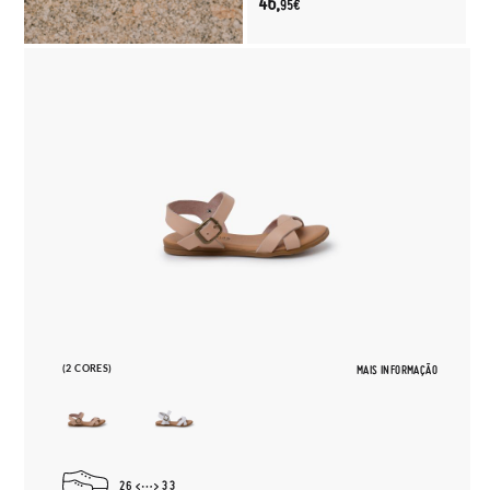
46,
95€
(2 CORES)
MAIS INFORMAÇÃO
26
33