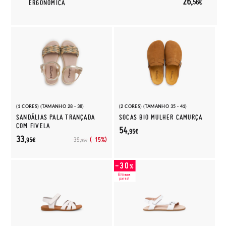
26,
56€
ERGONÓMICA
(1 CORES) (TAMANHO 28 - 38)
(2 CORES) (TAMANHO 35 - 41)
SANDÁLIAS PALA TRANÇADA
SOCAS BIO MULHER CAMURÇA
COM FIVELA
54,
95€
33,
(-15%)
39,
95€
95€