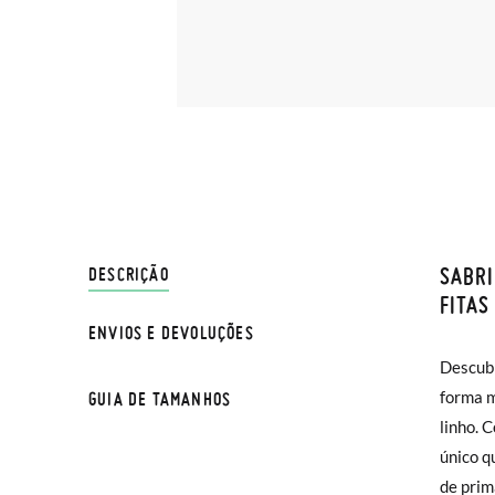
SABRI
ENVIO
DESCRIÇÃO
FITAS
ENVIOS E DEVOLUÇÕES
Na Pisa
Descubr
respirá
normal 
forma m
dia. A
GUIA DE TAMANHOS
sua cas
linho. 
possibil
Se dese
único q
maneir
entrega
TAMA
de prim
cruzand
na moda