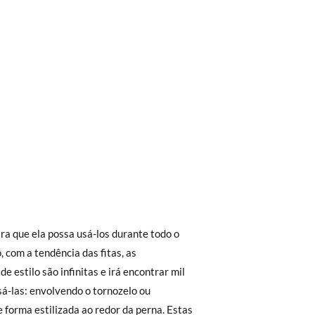
trega em loja, na modalidade de envio
Aproximamos a nossa loja física à porta da
Envio Urgente (1 a 2 dias úteis para
r a 30 €, o envio terá um custo de 2,95 €
4
35
36
37
38