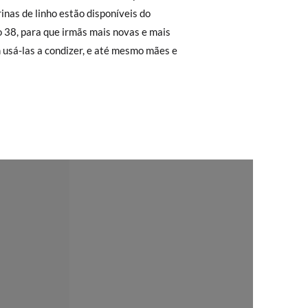
 não lhe servirem, basta ir à secção de
1,1
21,7
22,3
22,9
23,6
sa equipa de Atendimento ao Cliente
rimeiro, sem gastos e em poucos dias!
ita. Não tem que se preocupar com nada.
regar-nos-emos de lhe enviar um estafeta