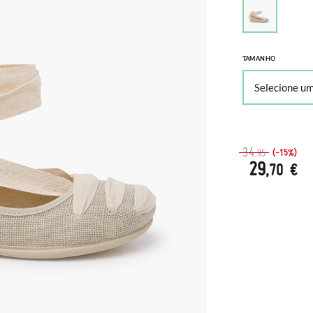
TAMANHO
34
(-15%)
,95
29
,70 €