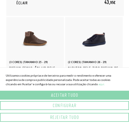
43,
95€
ÉCLAIR
(3 CORES) (TAMANHO 25 - 29)
(2 CORES) (TAMANHO 28 - 29)
BOTINS FECHO-ÉCLAIR PELE
SAPATOS PELE TIPO BOTINS DE
LAVÁVEL CRIANÇA
ATACADORES
Utilizamos cookies próprias e de terceiros para medir o rendimento e oferecer uma
49,
44,
experiência de compra e publicidade personalizada. Pode aceitar todas as cookies
95€
95€
clicando em 'Aceitar' e configurá-las ou recusar a sua utilização clicando
aqui.
ACEITAR TUDO
CONFIGURAR
REJEITAR TUDO