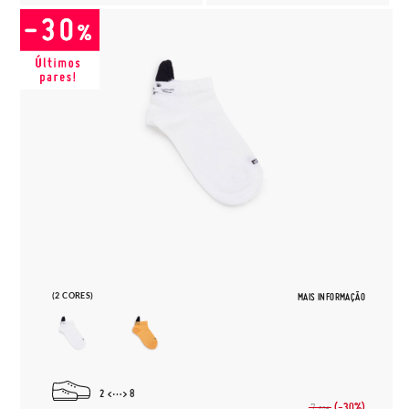
(2 CORES)
MAIS INFORMAÇÃO
2
8
(-30%)
7,
50€