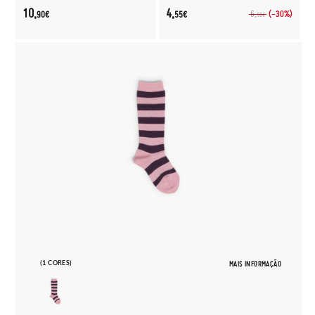
10,
4,
(-30%)
6,
90€
55€
50€
(1 CORES)
MAIS INFORMAÇÃO