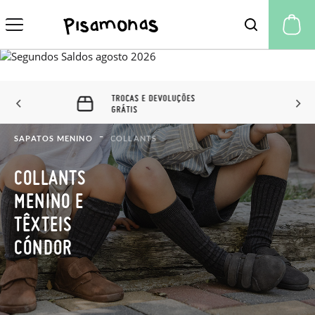
A 
60 DIAS PARA TROCAS E
DEVOLUÇÕES
SAPATOS MENINO
COLLANTS
COLLANTS
MENINO E
TÊXTEIS
CÓNDOR