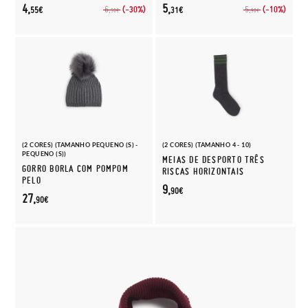
4,
5,
(-30%)
(-10%)
6,
5,
55€
31€
50€
90€
(2 CORES) (TAMANHO PEQUENO (S) -
(2 CORES) (TAMANHO 4 - 10)
PEQUENO (S))
MEIAS DE DESPORTO TRÊS
GORRO BORLA COM POMPOM
RISCAS HORIZONTAIS
PELO
9,
90€
27,
90€