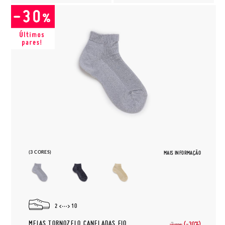
(3 CORES)
MAIS INFORMAÇÃO
2
10
MEIAS TORNOZELO CANELADAS FIO
(-30%)
7,
90€