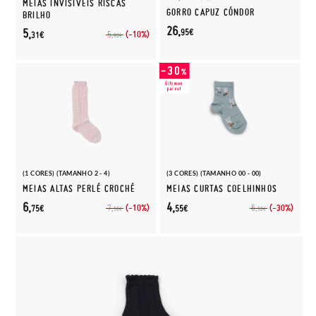
MEIAS INVISÍVEIS RISCAS
GORRO CAPUZ CÓNDOR
BRILHO
26,
5,
95€
(-10%)
5,
31€
90€
(1 CORES) (TAMANHO 2 - 4)
(3 CORES) (TAMANHO 00 - 00)
MEIAS ALTAS PERLÉ CROCHÉ
MEIAS CURTAS COELHINHOS
6,
4,
(-10%)
(-30%)
7,
6,
75€
55€
50€
50€