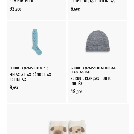
POMPOM PELO
GEOMÉTRICAS E BOLINHAS
32,
6,
90€
50€
(1 CORES) (TAMANHO 8 - 10)
(5 CORES) (TAMANHO MÉDIO (M) -
PEQUENO (S))
MEIAS ALTAS CÓNDOR ÀS
GORRO CRIANÇAS PONTO
BOLINHAS
INGLÊS
8,
95€
18,
90€