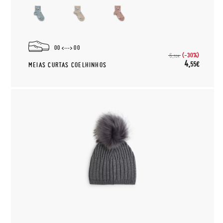
00
00
(-30%)
6,
50€
4,
55€
MEIAS CURTAS COELHINHOS