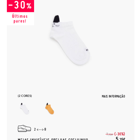
(2 CORES)
MAIS INFORMAÇÃO
2
8
(-30%)
7,
50€
5,
25€