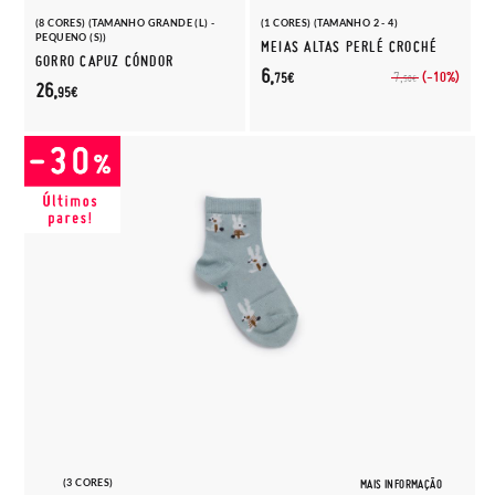
(8 CORES) (TAMANHO GRANDE (L) -
(1 CORES) (TAMANHO 2 - 4)
PEQUENO (S))
MEIAS ALTAS PERLÉ CROCHÉ
GORRO CAPUZ CÓNDOR
6,
(-10%)
7,
75€
50€
26,
95€
(3 CORES)
MAIS INFORMAÇÃO