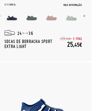
(7 CORES)
MAIS INFORMAÇÃO
24
36
29,
(-15%)
95€
SOCAS DE BORRACHA SPORT
25,
45€
EXTRA LIGHT