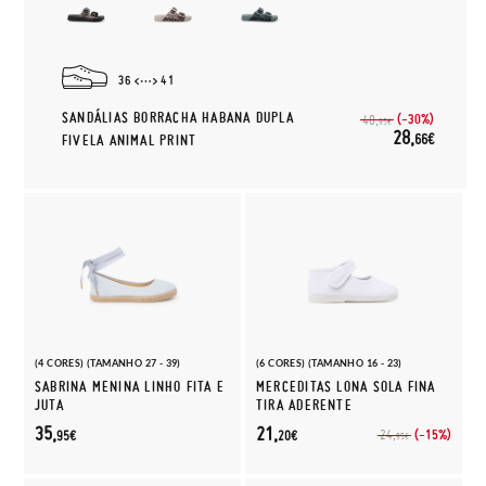
36
41
SANDÁLIAS BORRACHA HABANA DUPLA
(-30%)
40,
95€
28,
66€
FIVELA ANIMAL PRINT
(4 CORES) (TAMANHO 27 - 39)
(6 CORES) (TAMANHO 16 - 23)
SABRINA MENINA LINHO FITA E
MERCEDITAS LONA SOLA FINA
JUTA
TIRA ADERENTE
35,
21,
(-15%)
24,
95€
20€
95€