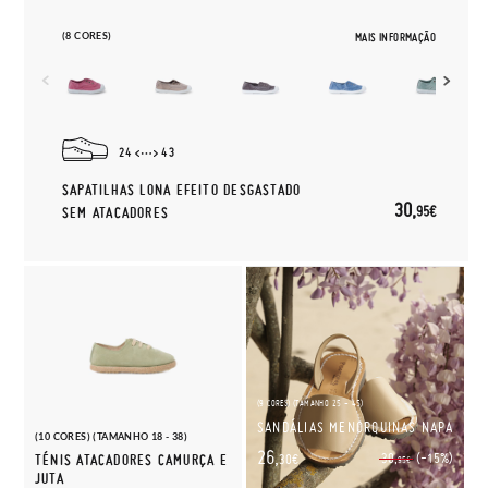
(8 CORES)
MAIS INFORMAÇÃO
24
43
SAPATILHAS LONA EFEITO DESGASTADO
30,
95€
SEM ATACADORES
(9 CORES) (TAMANHO 25 - 45)
SANDÁLIAS MENORQUINAS NAPA
(10 CORES) (TAMANHO 18 - 38)
26,
(-15%)
30,
TÉNIS ATACADORES CAMURÇA E
30€
95€
JUTA