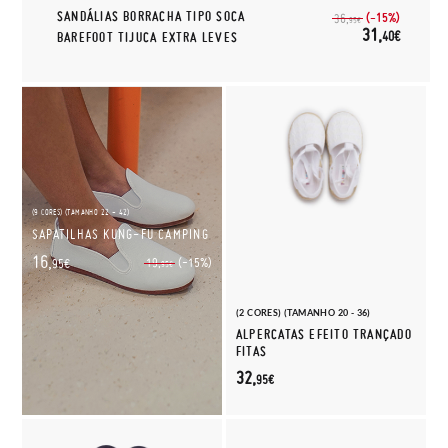
SANDÁLIAS BORRACHA TIPO SOCA
(-15%)
36,
95€
31,
40€
BAREFOOT TIJUCA EXTRA LEVES
(9 CORES) (TAMANHO 22 - 42)
SAPATILHAS KUNG-FU CAMPING
16,
(-15%)
19,
95€
95€
(2 CORES) (TAMANHO 20 - 36)
ALPERCATAS EFEITO TRANÇADO
FITAS
32,
95€