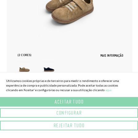
(2 CORES)
MAIS INFORMAÇÃO
Utilizamos cookies próprias e de terceiros para medir o rendimento e oferecer uma
experiência de compra e publicidade personalizada. Pode aceitar todas as cookies
27
33
clicando em 'Aceitar' e configurá-las ou recusar a sua utilização clicando
aqui.
SAPATILHAS BLANDITOS CAMURÇA
ACEITAR TUDO
65,
95€
TAMANHOS GRANDES
CONFIGURAR
REJEITAR TUDO