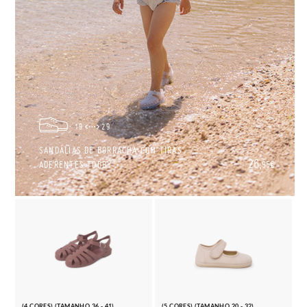
19
29
SANDÁLIAS DE BORRACHA COM TIRAS
26,
ADERENTES TOBBY
95€
(4 CORES) (TAMANHO 36 - 41)
(5 CORES) (TAMANHO 20 - 32)