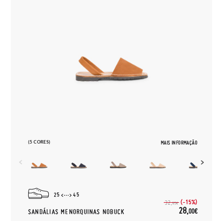
(5 CORES)
MAIS INFORMAÇÃO
25
45
(-15%)
32,
95€
28,
00€
SANDÁLIAS MENORQUINAS NOBUCK