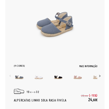
(9 CORES)
MAIS INFORMAÇÃO
19
32
(-15%)
28,
95€
24,
60€
ALPERCATAS LINHO SOLA RASA FIVELA