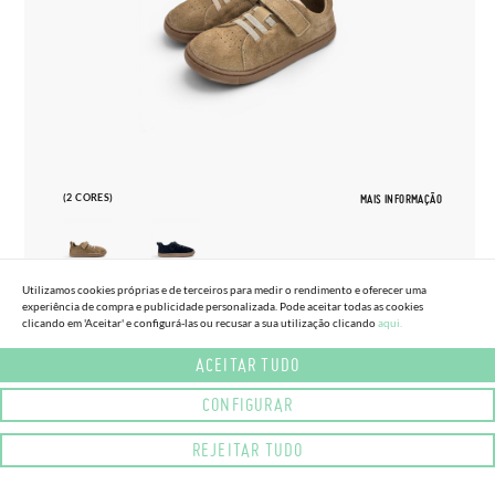
(2 CORES)
MAIS INFORMAÇÃO
Utilizamos cookies próprias e de terceiros para medir o rendimento e oferecer uma
experiência de compra e publicidade personalizada. Pode aceitar todas as cookies
27
33
clicando em 'Aceitar' e configurá-las ou recusar a sua utilização clicando
aqui.
SAPATILHAS BLANDITOS CAMURÇA
ACEITAR TUDO
65,
95€
TAMANHOS GRANDES
CONFIGURAR
REJEITAR TUDO