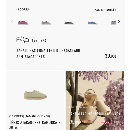
(8 CORES)
MAIS INFORMAÇÃO
24
43
SAPATILHAS LONA EFEITO DESGASTADO
30,
95€
SEM ATACADORES
(9 CORES) (TAMANHO 25 - 45)
SANDÁLIAS MENORQUINAS NAPA
(10 CORES) (TAMANHO 18 - 38)
26,
(-15%)
30,
TÉNIS ATACADORES CAMURÇA E
30€
95€
JUTA