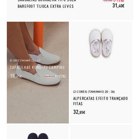
(-15%)
36,
95€
31,
40€
BAREFOOT TIJUCA EXTRA LEVES
(9 CORES) (TAMANHO 22 - 42)
SAPATILHAS KUNG-FU CAMPING
16,
(-15%)
19,
95€
95€
(2 CORES) (TAMANHO 20 - 36)
ALPERCATAS EFEITO TRANÇADO
FITAS
32,
95€