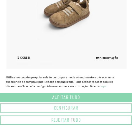
(2 CORES)
MAIS INFORMAÇÃO
Utilizamos cookies próprias e de terceiros para medir o rendimento e oferecer uma
experiência de compra e publicidade personalizada. Pode aceitar todas as cookies
clicando em 'Aceitar' e configurá-las ou recusar a sua utilização clicando
aqui.
27
33
ACEITAR TUDO
SAPATILHAS BLANDITOS CAMURÇA
65,
95€
TAMANHOS GRANDES
CONFIGURAR
REJEITAR TUDO