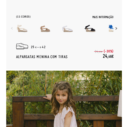
(11 CORES)
MAIS INFORMAÇÃO
25
42
(-30%)
34,
95€
24,
46€
ALPARGATAS MENINA COM TIRAS