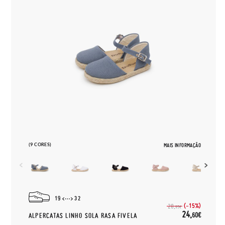
(9 CORES)
MAIS INFORMAÇÃO
19
32
(-15%)
28,
95€
24,
60€
ALPERCATAS LINHO SOLA RASA FIVELA