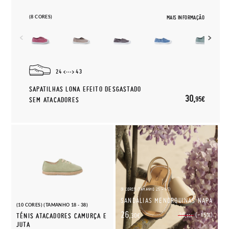
(8 CORES)
MAIS INFORMAÇÃO
24
43
SAPATILHAS LONA EFEITO DESGASTADO
30,
95€
SEM ATACADORES
(9 CORES) (TAMANHO 25 - 45)
SANDÁLIAS MENORQUINAS NAPA
(10 CORES) (TAMANHO 18 - 38)
26,
(-15%)
30,
TÉNIS ATACADORES CAMURÇA E
30€
95€
JUTA