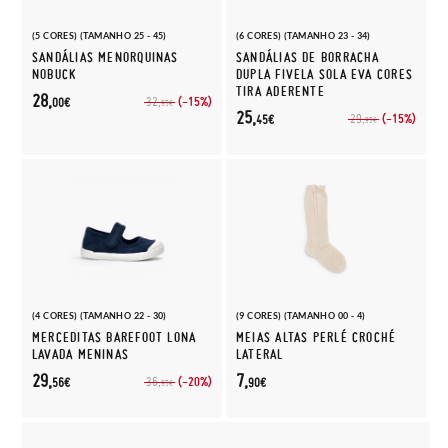
(5 CORES) (TAMANHO 25 - 45)
(6 CORES) (TAMANHO 23 - 34)
SANDÁLIAS MENORQUINAS
SANDÁLIAS DE BORRACHA
NOBUCK
DUPLA FIVELA SOLA EVA CORES
TIRA ADERENTE
28,
(-15%)
32,
00€
95€
25,
(-15%)
29,
45€
95€
(4 CORES) (TAMANHO 22 - 30)
(9 CORES) (TAMANHO 00 - 4)
MERCEDITAS BAREFOOT LONA
MEIAS ALTAS PERLÉ CROCHÉ
LAVADA MENINAS
LATERAL
29,
7,
(-20%)
36,
56€
90€
95€