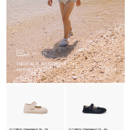
19
29
SANDÁLIAS DE BORRACHA COM TIRAS
26,
ADERENTES TOBBY
95€
(5 CORES) (TAMANHO 20 - 32)
(2 CORES) (TAMANHO 23 - 36)