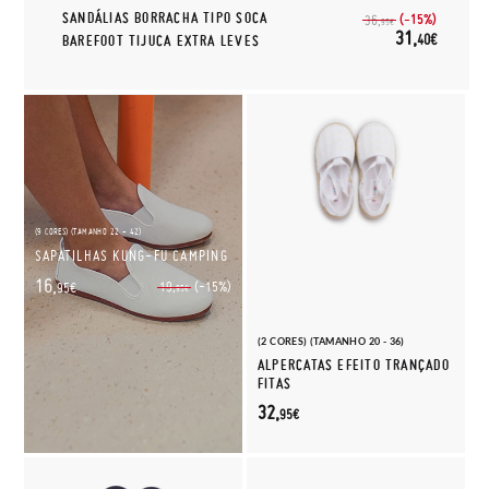
SANDÁLIAS BORRACHA TIPO SOCA
(-15%)
36,
95€
31,
40€
BAREFOOT TIJUCA EXTRA LEVES
(9 CORES) (TAMANHO 22 - 42)
SAPATILHAS KUNG-FU CAMPING
16,
(-15%)
19,
95€
95€
(2 CORES) (TAMANHO 20 - 36)
ALPERCATAS EFEITO TRANÇADO
FITAS
32,
95€