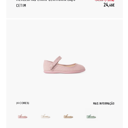
34,
95€
24,
46€
CETIM
(4 CORES)
MAIS INFORMAÇÃO