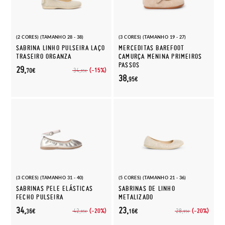
(2 CORES) (TAMANHO 28 - 38)
(3 CORES) (TAMANHO 19 - 27)
SABRINA LINHO PULSEIRA LAÇO
MERCEDITAS BAREFOOT
TRASEIRO ORGANZA
CAMURÇA MENINA PRIMEIROS
PASSOS
29,
(-15%)
34,
70€
95€
38,
95€
(3 CORES) (TAMANHO 31 - 40)
(5 CORES) (TAMANHO 21 - 36)
SABRINAS PELE ELÁSTICAS
SABRINAS DE LINHO
FECHO PULSEIRA
METALIZADO
34,
23,
(-20%)
(-20%)
42,
28,
36€
16€
95€
95€