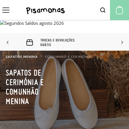
A 
60 DIAS PARA TROCAS E
DEVOLUÇÕES
SAPATOS MENINA
COMUNHÃO E CERIMÓNIA
SAPATOS DE
CERIMÓNIA E
COMUNHÃO
MENINA