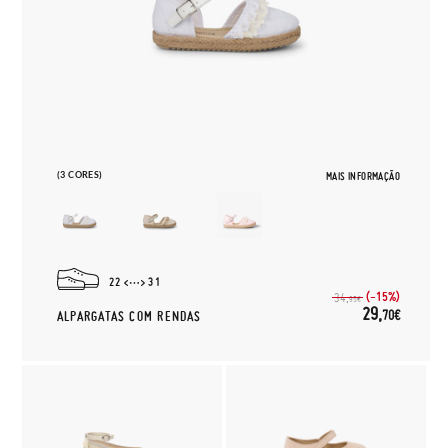
(3 CORES)
MAIS INFORMAÇÃO
22
31
(-15%)
34,
95€
29,
70€
ALPARGATAS COM RENDAS