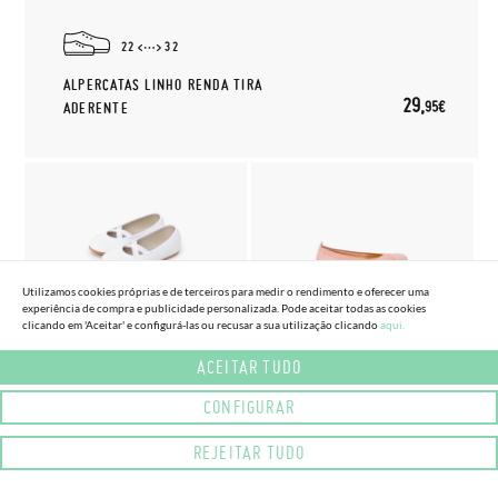
22
32
ALPERCATAS LINHO RENDA TIRA
29,
95€
ADERENTE
Utilizamos cookies próprias e de terceiros para medir o rendimento e oferecer uma
experiência de compra e publicidade personalizada. Pode aceitar todas as cookies
clicando em 'Aceitar' e configurá-las ou recusar a sua utilização clicando
aqui.
(3 CORES) (TAMANHO 29 - 38)
(2 CORES) (TAMANHO 32 - 41)
SABRINAS BALLET BAREFOOT
SABRINAS PESPONTOS
ACEITAR TUDO
CERIMÓNIA
ELÁSTICO CRUZADO
CONFIGURAR
52,
26,
(-20%)
32,
95€
36€
95€
REJEITAR TUDO