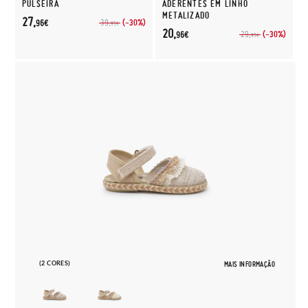
PULSEIRA
ADERENTES EM LINHO
METALIZADO
27,
(-30%)
39,
96€
95€
20,
(-30%)
29,
96€
95€
(2 CORES)
MAIS INFORMAÇÃO