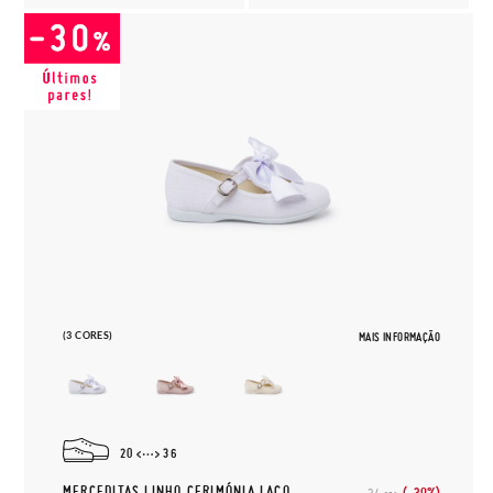
(3 CORES)
MAIS INFORMAÇÃO
20
36
MERCEDITAS LINHO CERIMÓNIA LAÇO
(-30%)